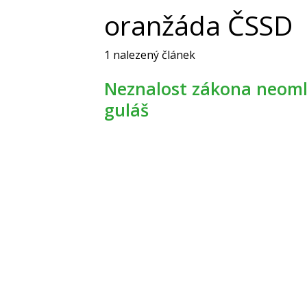
oranžáda ČSSD
1 nalezený článek
Neznalost zákona neomlouvá - ani volební oranžádu či
guláš