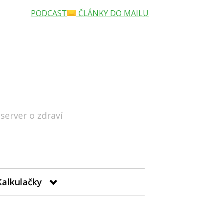
PODCAST
ČLÁNKY DO MAILU
 server o zdraví
Hledat
Kalkulačky