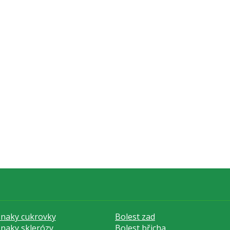
znaky cukrovky
Bolest zad
znaky sklerózy
Bolest břicha