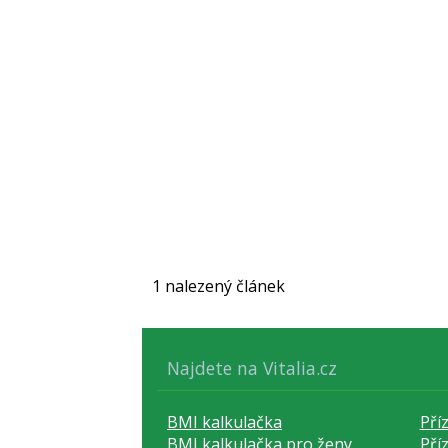
1 nalezený článek
Najdete na Vitalia.cz
BMI kalkulačka
Pří
BMI kalkulačka pro ženy
Pří