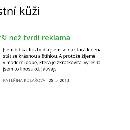
tní kůži
ší než tvrdí reklama
Jsem blbka. Rozhodla jsem se na stará kolena
stát se krásnou a štíhlou. A protože žijeme
v moderní době, která je zkratkovitá, vyřešila
jsem to liposukcí. Jauvajs.
KATEŘINA KOLÁŘOVÁ
28. 5. 2013