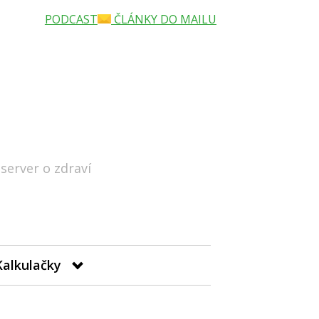
PODCAST
ČLÁNKY DO MAILU
 server o zdraví
Hledat
Kalkulačky