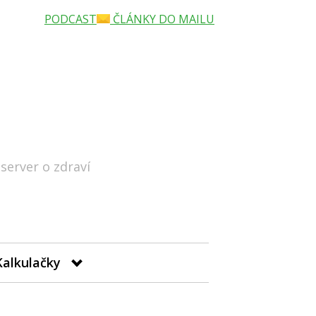
PODCAST
ČLÁNKY DO MAILU
 server o zdraví
Hledat
Kalkulačky