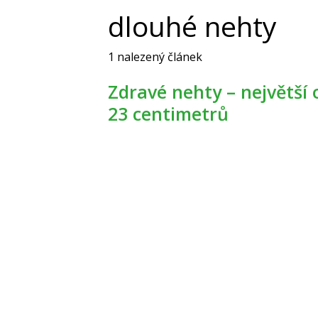
dlouhé nehty
1 nalezený článek
Zdravé nehty – největší ozdoba. Tyhle měří
23 centimetrů