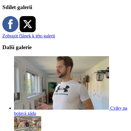
Sdílet galerii
Zobrazit článek k této galerii
Další galerie
Cviky na
bolavá záda