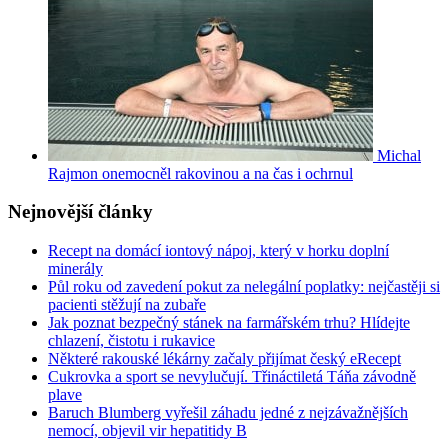
Michal
Rajmon onemocněl rakovinou a na čas i ochrnul
Nejnovější články
Recept na domácí iontový nápoj, který v horku doplní
minerály
Půl roku od zavedení pokut za nelegální poplatky: nejčastěji si
pacienti stěžují na zubaře
Jak poznat bezpečný stánek na farmářském trhu? Hlídejte
chlazení, čistotu i rukavice
Některé rakouské lékárny začaly přijímat český eRecept
Cukrovka a sport se nevylučují. Třináctiletá Táňa závodně
plave
Baruch Blumberg vyřešil záhadu jedné z nejzávažnějších
nemocí, objevil vir hepatitidy B