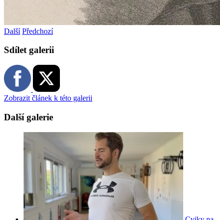
Další
Předchozí
Sdílet galerii
Zobrazit článek k této galerii
Další galerie
Cviky na