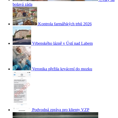
bolavá záda
Kontrola farmářských trhů 2026
Vrbenského lázně v Ústí nad Labem
Veronika přežila krvácení do mozku
Podvodná zpráva pro klienty VZP