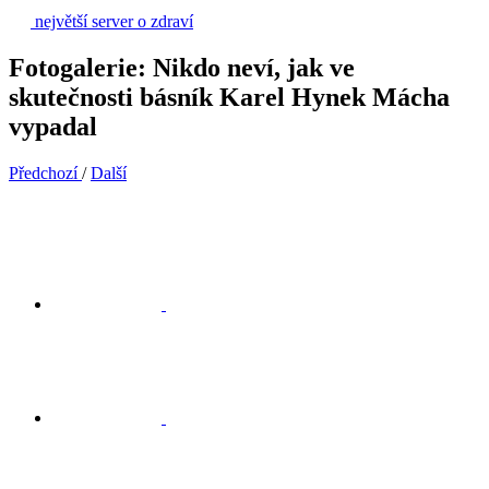
největší server o zdraví
Fotogalerie: Nikdo neví, jak ve
skutečnosti básník Karel Hynek Mácha
vypadal
Předchozí
/
Další