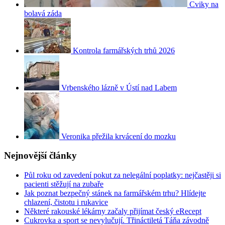
Cviky na
bolavá záda
Kontrola farmářských trhů 2026
Vrbenského lázně v Ústí nad Labem
Veronika přežila krvácení do mozku
Nejnovější články
Půl roku od zavedení pokut za nelegální poplatky: nejčastěji si
pacienti stěžují na zubaře
Jak poznat bezpečný stánek na farmářském trhu? Hlídejte
chlazení, čistotu i rukavice
Některé rakouské lékárny začaly přijímat český eRecept
Cukrovka a sport se nevylučují. Třináctiletá Táňa závodně