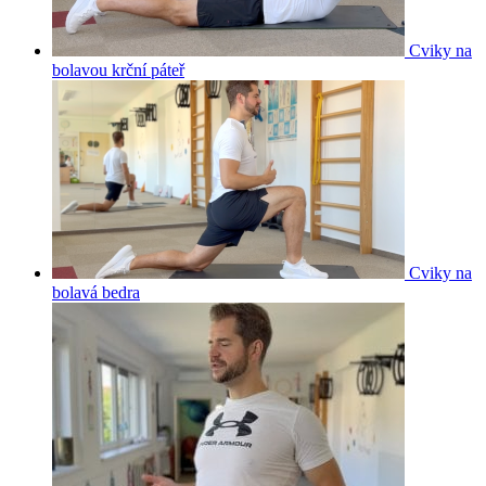
Cviky na
bolavou krční páteř
Cviky na
bolavá bedra