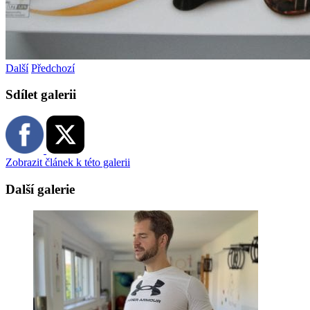
Další
Předchozí
Sdílet galerii
Zobrazit článek k této galerii
Další galerie