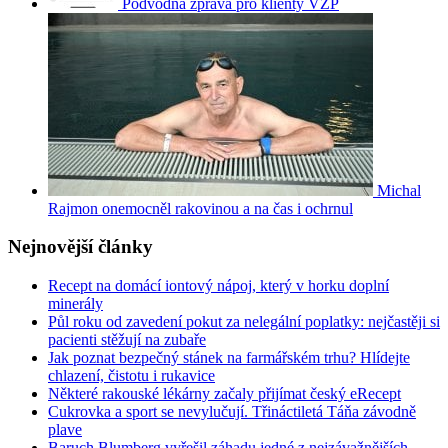
Podvodná zpráva pro klienty VZP
Michal
Rajmon onemocněl rakovinou a na čas i ochrnul
Nejnovější články
Recept na domácí iontový nápoj, který v horku doplní
minerály
Půl roku od zavedení pokut za nelegální poplatky: nejčastěji si
pacienti stěžují na zubaře
Jak poznat bezpečný stánek na farmářském trhu? Hlídejte
chlazení, čistotu i rukavice
Některé rakouské lékárny začaly přijímat český eRecept
Cukrovka a sport se nevylučují. Třináctiletá Táňa závodně
plave
Baruch Blumberg vyřešil záhadu jedné z nejzávažnějších