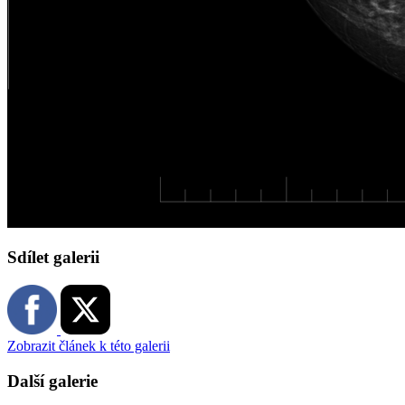
Sdílet galerii
Zobrazit článek k této galerii
Další galerie