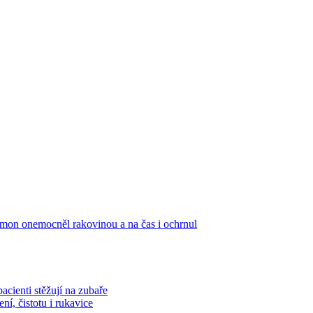
mon onemocněl rakovinou a na čas i ochrnul
pacienti stěžují na zubaře
í, čistotu i rukavice