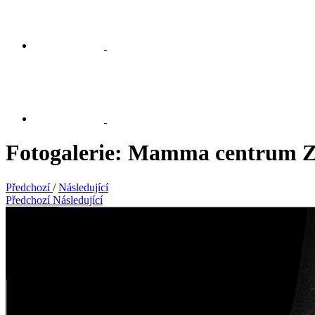
Fotogalerie: Mamma centrum Z
Předchozí
/
Následující
Předchozí
Následující