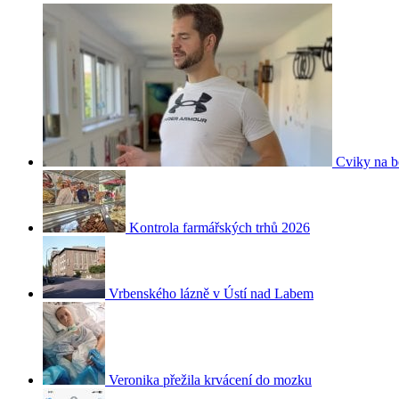
Cviky na b
Kontrola farmářských trhů 2026
Vrbenského lázně v Ústí nad Labem
Veronika přežila krvácení do mozku