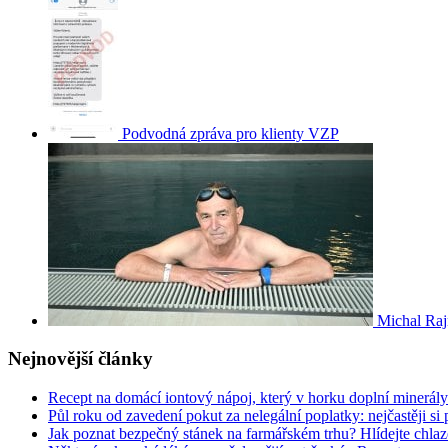
Podvodná zpráva pro klienty VZP
Michal Raj
Nejnovější články
Recept na domácí iontový nápoj, který v horku doplní minerály
Půl roku od zavedení pokut za nelegální poplatky: nejčastěji si 
Jak poznat bezpečný stánek na farmářském trhu? Hlídejte chlazen