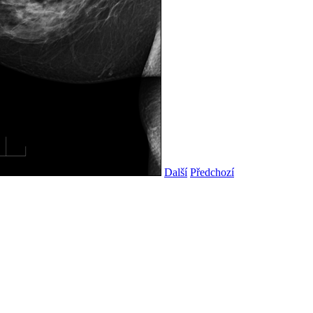
Další
Předchozí