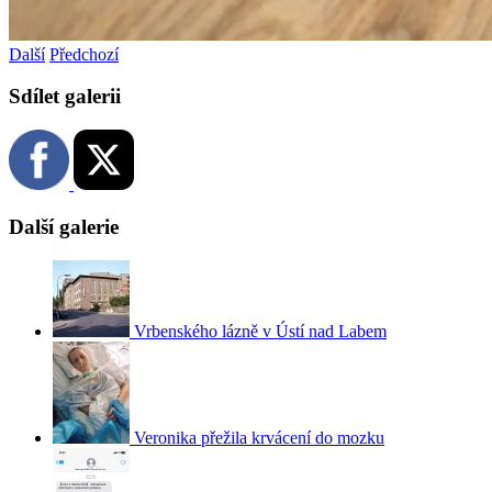
Další
Předchozí
Sdílet galerii
Další galerie
Vrbenského lázně v Ústí nad Labem
Veronika přežila krvácení do mozku