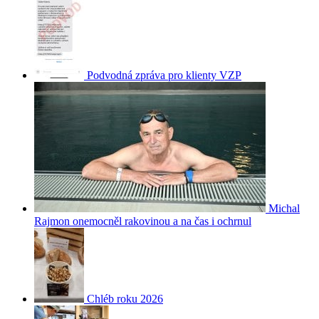
Podvodná zpráva pro klienty VZP
Michal
Rajmon onemocněl rakovinou a na čas i ochrnul
Chléb roku 2026