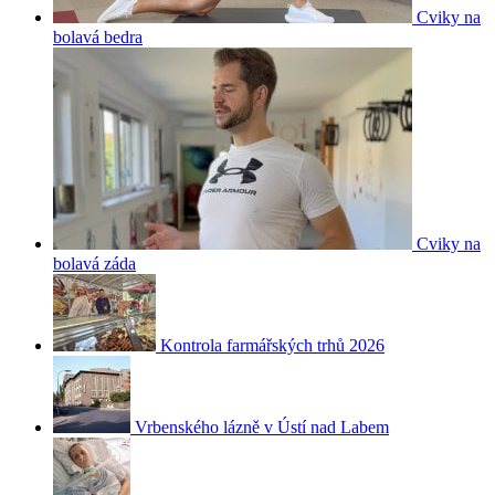
Cviky na
bolavá bedra
Cviky na
bolavá záda
Kontrola farmářských trhů 2026
Vrbenského lázně v Ústí nad Labem