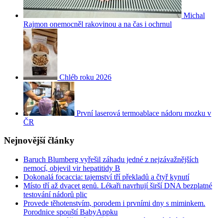
Michal
Rajmon onemocněl rakovinou a na čas i ochrnul
Chléb roku 2026
První laserová termoablace nádoru mozku v
ČR
Nejnovější články
Baruch Blumberg vyřešil záhadu jedné z nejzávažnějších
nemocí, objevil vir hepatitidy B
Dokonalá focaccia: tajemství tří překladů a čtyř kynutí
Místo tří až dvacet genů. Lékaři navrhují širší DNA bezplatné
testování nádorů plic
Provede těhotenstvím, porodem i prvními dny s miminkem.
Porodnice spouští BabyAppku