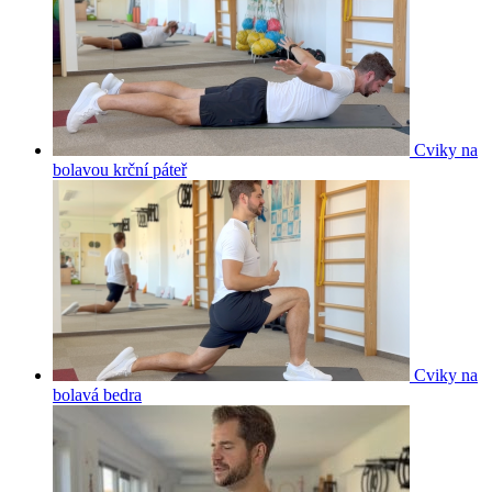
Cviky na
bolavou krční páteř
Cviky na
bolavá bedra