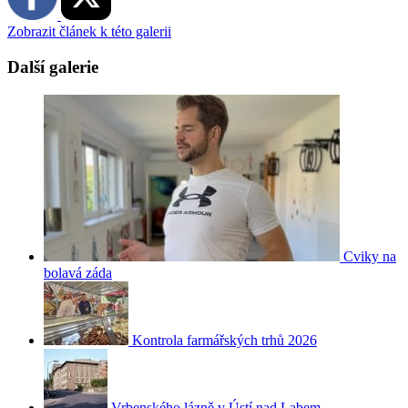
Zobrazit článek k této galerii
Další galerie
Cviky na
bolavá záda
Kontrola farmářských trhů 2026
Vrbenského lázně v Ústí nad Labem