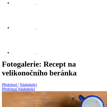
Fotogalerie: Recept na
velikonočního beránka
Předchozí
/
Následující
Předchozí
Následující