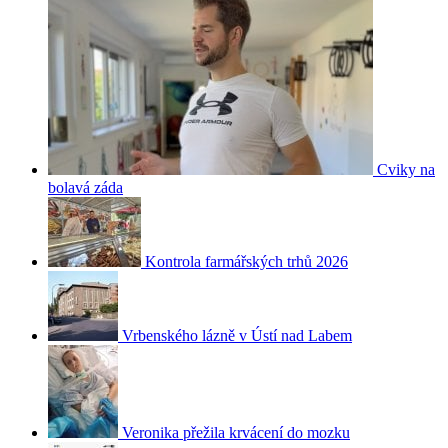
Cviky na
bolavá záda
Kontrola farmářských trhů 2026
Vrbenského lázně v Ústí nad Labem
Veronika přežila krvácení do mozku