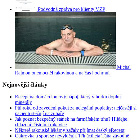
Podvodná zpráva pro klienty VZP
Michal
Rajmon onemocněl rakovinou a na čas i ochrnul
Nejnovější články
Recept na domácí iontový nápoj, který v horku doplní
minerály
Půl roku od zavedení pokut za nelegální poplatky: nejčastěji si
pacienti stěžují na zubaře
Jak poznat bezpečný stánek na farmářském trhu? Hlídejte
chlazení, čistotu i rukavice
Některé rakouské lékárny začaly přijímat český eRecept
Cukrovka a sport se nevylučují. Třináctiletá Táňa závodně