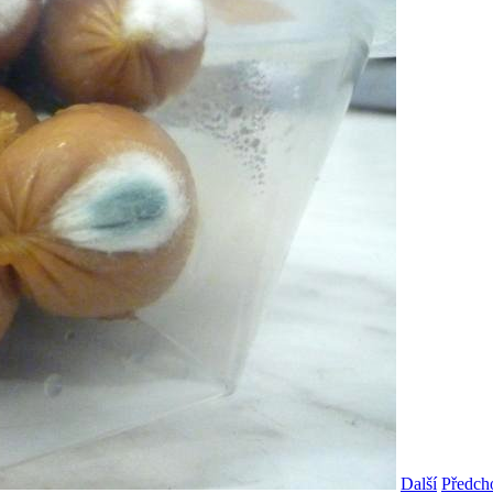
Další
Předch