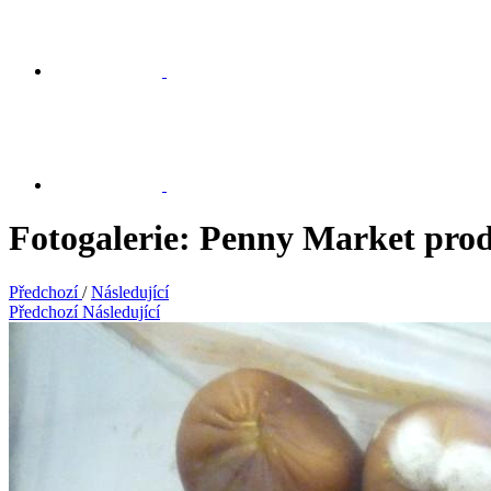
Fotogalerie: Penny Market pro
Předchozí
/
Následující
Předchozí
Následující