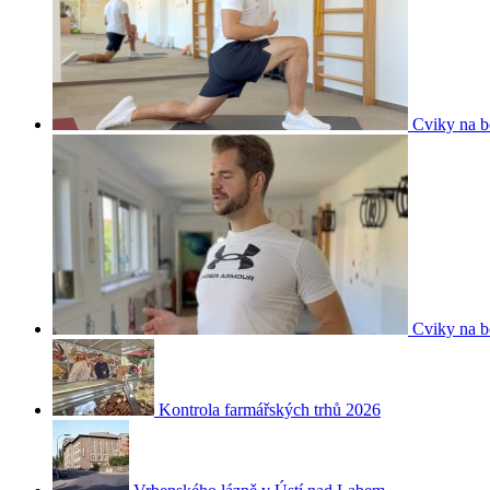
Cviky na b
Cviky na b
Kontrola farmářských trhů 2026