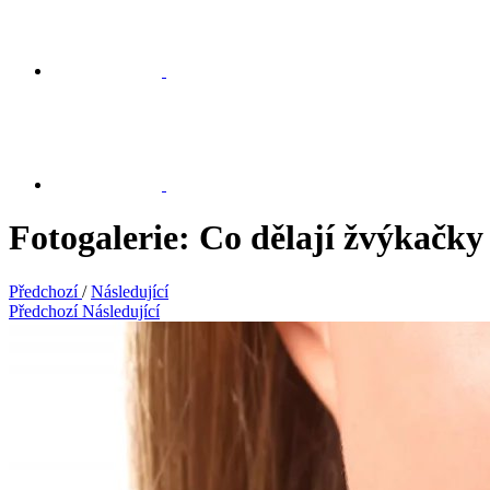
Fotogalerie: Co dělají žvýkačky 
Předchozí
/
Následující
Předchozí
Následující