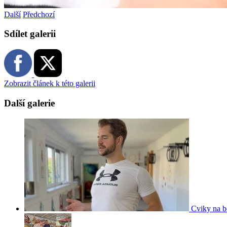
Další
Předchozí
Sdílet galerii
Zobrazit článek k této galerii
Další galerie
Cviky na b