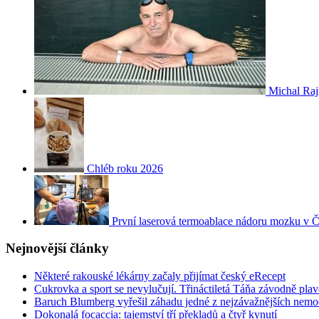
Michal Raj
Chléb roku 2026
První laserová termoablace nádoru mozku v 
Nejnovější články
Některé rakouské lékárny začaly přijímat český eRecept
Cukrovka a sport se nevylučují. Třináctiletá Táňa závodně plav
Baruch Blumberg vyřešil záhadu jedné z nejzávažnějších nemocí
Dokonalá focaccia: tajemství tří překladů a čtyř kynutí