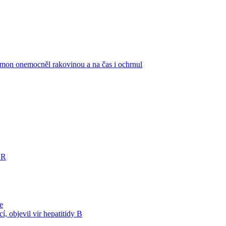
mon onemocněl rakovinou a na čas i ochrnul
ČR
e
, objevil vir hepatitidy B