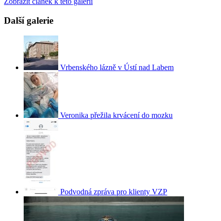
Zobrazit článek k této galerii
Další galerie
Vrbenského lázně v Ústí nad Labem
Veronika přežila krvácení do mozku
Podvodná zpráva pro klienty VZP