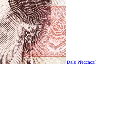
Další
Předchozí