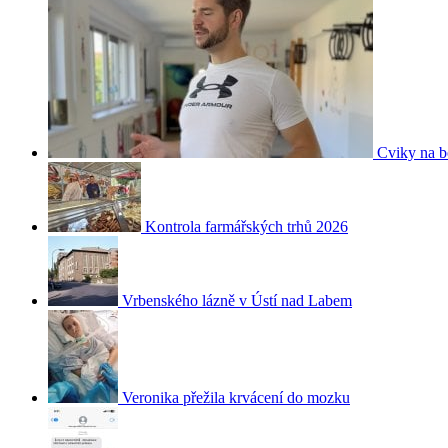
Cviky na b
Kontrola farmářských trhů 2026
Vrbenského lázně v Ústí nad Labem
Veronika přežila krvácení do mozku