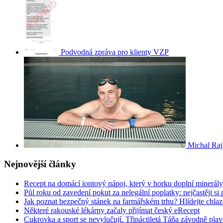
Podvodná zpráva pro klienty VZP
Michal Raj
Nejnovější články
Recept na domácí iontový nápoj, který v horku doplní minerály
Půl roku od zavedení pokut za nelegální poplatky: nejčastěji si 
Jak poznat bezpečný stánek na farmářském trhu? Hlídejte chlazen
Některé rakouské lékárny začaly přijímat český eRecept
Cukrovka a sport se nevylučují. Třináctiletá Táňa závodně plav