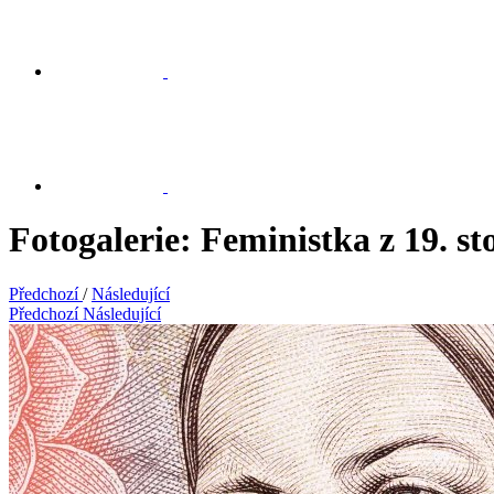
Fotogalerie: Feministka z 19. s
Předchozí
/
Následující
Předchozí
Následující