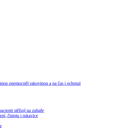
mon onemocněl rakovinou a na čas i ochrnul
pacienti stěžují na zubaře
í, čistotu i rukavice
e