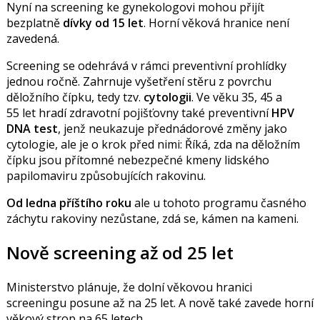
Nyní na screening ke gynekologovi mohou přijít
bezplatně
dívky od 15 let
. Horní věková hranice není
zavedená.
Screening se odehrává v rámci preventivní prohlídky
jednou ročně. Zahrnuje vyšetření stěru z povrchu
děložního čípku, tedy tzv.
cytologii
. Ve věku 35, 45 a
55 let hradí zdravotní pojišťovny také preventivní
HPV
DNA test
, jenž neukazuje přednádorové změny jako
cytologie, ale je o krok před nimi: Říká, zda na děložním
čípku jsou přítomné nebezpečné kmeny lidského
papilomaviru způsobujících rakovinu.
Od ledna příštího roku
ale u tohoto programu časného
záchytu rakoviny nezůstane, zdá se, kámen na kameni.
Nově screening až od 25 let
Ministerstvo plánuje, že dolní věkovou hranici
screeningu posune až na 25 let. A nově také zavede horní
věkový strop na 65 letech.