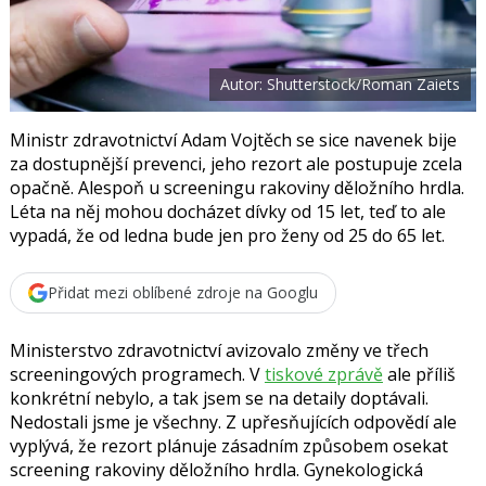
F
s
a
í
c
t
e
i
b
X
Autor: Shutterstock/Roman Zaiets
o
o
k
u
Ministr zdravotnictví Adam Vojtěch se sice navenek bije
za dostupnější prevenci, jeho rezort ale postupuje zcela
opačně. Alespoň u screeningu rakoviny děložního hrdla.
Léta na něj mohou docházet dívky od 15 let, teď to ale
vypadá, že od ledna bude jen pro ženy od 25 do 65 let.
Přidat mezi oblíbené zdroje na Googlu
Ministerstvo zdravotnictví avizovalo změny ve třech
screeningových programech. V
tiskové zprávě
ale příliš
konkrétní nebylo, a tak jsem se na detaily doptávali.
Nedostali jsme je všechny. Z upřesňujících odpovědí ale
vyplývá, že rezort plánuje zásadním způsobem osekat
screening rakoviny děložního hrdla. Gynekologická