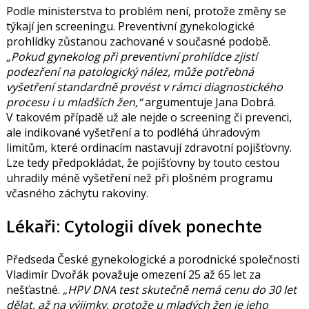
Podle ministerstva to problém není, protože změny se
týkají jen screeningu. Preventivní gynekologické
prohlídky zůstanou zachované v současné podobě.
Pokud gynekolog při preventivní prohlídce zjistí
podezření na patologický nález, může potřebná
vyšetření standardně provést v rámci diagnostického
procesu i u mladších žen,
argumentuje Jana Dobrá.
V takovém případě už ale nejde o screening či prevenci,
ale indikované vyšetření a to podléhá úhradovým
limitům, které ordinacím nastavují zdravotní pojišťovny.
Lze tedy předpokládat, že pojišťovny by touto cestou
uhradily méně vyšetření než při plošném programu
včasného záchytu rakoviny.
Lékaři: Cytologii dívek ponechte
Předseda České gynekologické a porodnické společnosti
Vladimír Dvořák považuje omezení 25 až 65 let
za
nešťastné.
HPV DNA test skutečně nemá cenu do 30 let
dělat, až na výjimky, protože u mladých žen je jeho