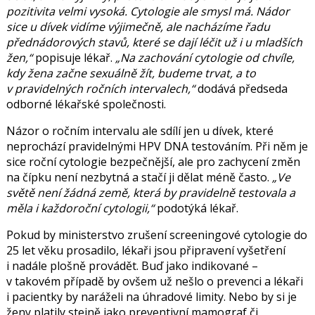
pozitivita velmi vysoká. Cytologie ale smysl má. Nádor
sice u dívek vidíme výjimečně, ale nacházíme řadu
přednádorových stavů, které se dají léčit už i u mladších
žen,
popisuje lékař.
Na zachování cytologie od chvíle,
kdy žena začne sexuálně žít, budeme trvat, a to
v pravidelných ročních intervalech,
dodává předseda
odborné lékařské společnosti.
Názor o ročním intervalu ale sdílí jen u dívek, které
neprochází pravidelnými HPV DNA testováním. Při něm je
sice roční cytologie bezpečnější, ale pro zachycení změn
na čípku není nezbytná a stačí ji dělat méně často.
Ve
světě není žádná země, která by pravidelně testovala a
měla i každoroční cytologii,
podotýká lékař.
Pokud by ministerstvo zrušení screeningové cytologie do
25 let věku prosadilo, lékaři jsou připravení vyšetření
i nadále plošně provádět. Buď jako indikované –
v takovém
případě by ovšem už nešlo o prevenci a lékaři
i pacientky by naráželi na úhradové limity. Nebo by si je
ženy platily stejně jako preventivní mamograf či