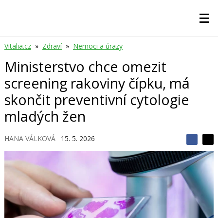
Vitalia.cz
»
Zdraví
»
Nemoci a úrazy
Ministerstvo chce omezit
screening rakoviny čípku, má
skončit preventivní cytologie
mladých žen
HANA VÁLKOVÁ
15. 5. 2026
S
S
S
d
d
d
í
í
í
l
l
e
e
l
j
j
t
e
t
e
e
t
n
n
a
a