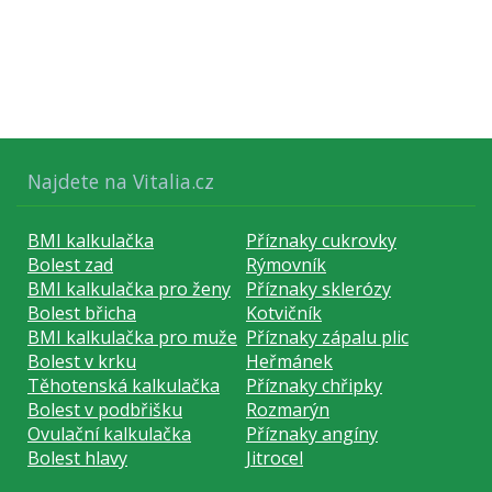
Najdete na Vitalia.cz
BMI kalkulačka
Příznaky cukrovky
Bolest zad
Rýmovník
BMI kalkulačka pro ženy
Příznaky sklerózy
Bolest břicha
Kotvičník
BMI kalkulačka pro muže
Příznaky zápalu plic
Bolest v krku
Heřmánek
Těhotenská kalkulačka
Příznaky chřipky
Bolest v podbřišku
Rozmarýn
Ovulační kalkulačka
Příznaky angíny
Bolest hlavy
Jitrocel