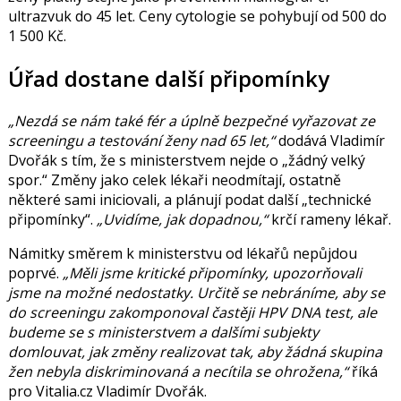
ultrazvuk do 45 let. Ceny cytologie se pohybují od 500 do
1 500 Kč.
Úřad dostane další připomínky
Nezdá se nám také fér a úplně bezpečné vyřazovat ze
screeningu a testování ženy nad 65 let,
dodává Vladimír
Dvořák s tím, že s ministerstvem nejde o
žádný velký
spor.
Změny jako celek lékaři neodmítají, ostatně
některé sami iniciovali, a plánují podat další
technické
připomínky
.
Uvidíme, jak dopadnou,
krčí rameny lékař.
Námitky směrem k ministerstvu od lékařů nepůjdou
poprvé.
Měli jsme kritické připomínky, upozorňovali
jsme na možné nedostatky. Určitě se nebráníme, aby se
do screeningu zakomponoval častěji HPV DNA test, ale
budeme se s ministerstvem a dalšími subjekty
domlouvat, jak změny realizovat tak, aby žádná skupina
žen nebyla diskriminovaná a necítila se ohrožena,
říká
pro Vitalia.cz Vladimír Dvořák.