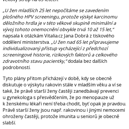
U žen mladších 25 let nepočítáme se zavedením
plošného HPV screeningu, protože výskyt karcinomu
děložního hrdla je v této věkové skupině minimální a
vývoj tohoto onemocnění obvykle trvá 10 až 15 let,
napsala k otázkám Vitalia.cz
Jana Dobrá
z tiskového
oddělení ministerstva.
U žen nad 65 let připravujeme
individualizovaný přístup vycházející z předchozí
screeningové historie, rizikových faktorů a celkového
zdravotního stavu pacientky,
dodala bez dalších
podrobností.
Tyto plány přitom přicházejí v době, kdy se obecně
diskutuje o výskytu rakovin stále v mladším věku a ví se
také, že právě starší ženy častěji zanedbávají prevenci
u gynekologa s přesvědčením, že po menopauze už
k ženskému lékaři není třeba chodit, byť opak je pravdou.
Právě starší ženy jsou např. rakovinou i jinými nemocemi
ohroženy častěji, protože imunita u seniorů je obecně
slabší.