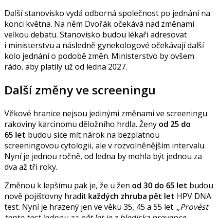
Další stanovisko vydá odborná společnost po jednání na
konci května. Na něm Dvořák očekává nad změnami
v
elkou debatu.
Stanovisko budou lékaři adresovat
i ministerstvu a následně gynekologové očekávají další
kolo jednání o podobě změn. Ministerstvo by ovšem
rádo, aby platily už od ledna 2027.
Další změny ve screeningu
Věkové hranice nejsou jedinými změnami ve screeningu
rakoviny karcinomu děložního hrdla. Ženy
od 25 do
65 let
budou sice mít nárok na bezplatnou
screeningovou cytologii, ale v rozvolněnějším intervalu.
Nyní je jednou ročně, od ledna by mohla být jednou za
dva až tři roky.
Změnou k lepšímu pak je, že u žen
od 30 do 65 let
budou
nově pojišťovny hradit
každých zhruba pět let
HPV DNA
test. Nyní je hrazený jen ve věku 35, 45 a 55 let.
Provést
tento test jednou za pět let je z hlediska prevence