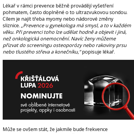
Lékař v rámci prevence běžně provádějí vyšetření
pohmatem, často doplněné o to ultrazvukovou sondou.
Cílem je najít třeba myomy nebo nádorové změny
sliznice.
Prevence u gynekologa má smysl, a to v každém
věku. Při prevenci toho lze udělat hodně a objevit i jiná,
než onkologická onemocnění. Navíc ženy můžeme
přizvat do screeningu osteoporózy nebo rakoviny prsu
nebo tlustého střeva a konečníku,
popisuje lékař.
Může se ovšem stát,
že jakmile bude frekvence