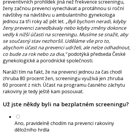
preventivních prohlídek jiná než frekvence screeningu,
ženy začnou prevenci vynechávat a protáhnou si roční
návštěvy na návštěvu u ambulantního gynekologa
jednou za tři roky až pět let.
Byli bychom neradi, kdyby
ženy prevenci zanedbávaly nebo kdyby změny dokonce
vedly k nižší účasti na screeningu. Musíme se snažit, aby
se současný stav nezhoršil. Uděláme vše pro to,
abychom účast na prevenci udrželi, ale nelze odhadnout,
co bude za rok nebo za dva,
podotýká předseda České
gynekologické a porodnické společnosti.
Naráží tím na fakt, že na prevenci jednou za čas chodí
zhruba 80 procent žen, screeningu využívá jen zhruba
60 procent z nich. Účast na programu časného záchytu
rakoviny je tedy ještě kam posouvat.
Už jste někdy byli na bezplatném screeningu?
Ano, pravidelně chodím na prevenci rakoviny
děložního hrdla