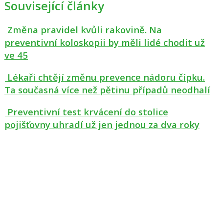
Související články
Změna pravidel kvůli rakovině. Na
preventivní koloskopii by měli lidé chodit už
ve 45
Lékaři chtějí změnu prevence nádoru čípku.
Ta současná více než pětinu případů neodhalí
Preventivní test krvácení do stolice
pojišťovny uhradí už jen jednou za dva roky