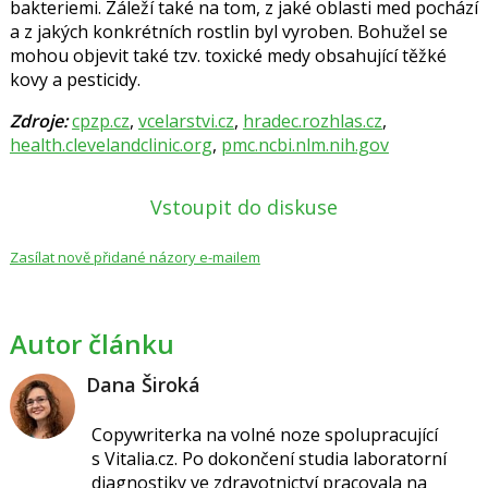
bakteriemi. Záleží také na tom, z jaké oblasti med pochází
a z jakých konkrétních rostlin byl vyroben. Bohužel se
mohou objevit také tzv. toxické medy obsahující těžké
kovy a pesticidy.
Zdroje:
cpzp.cz
,
vcelarstvi.cz
,
hradec.rozhlas.cz
,
health.clevelandclinic.org
,
pmc.ncbi.nlm.nih.gov
Vstoupit do diskuse
Zasílat nově přidané názory e-mailem
Autor článku
Dana Široká
Copywriterka na volné noze spolupracující
s Vitalia.cz.
Po dokončení studia laboratorní
diagnostiky ve zdravotnictví pracovala na