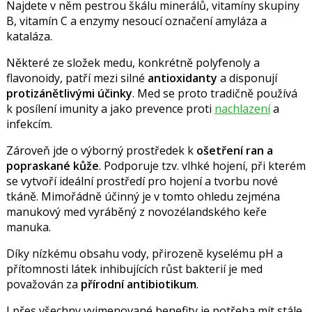
Najdete v něm pestrou škálu minerálů, vitamíny skupiny
B, vitamín C a enzymy nesoucí označení amyláza a
kataláza.
Některé ze složek medu, konkrétně polyfenoly a
flavonoidy, patří mezi silné
antioxidanty
a disponují
protizánětlivými účinky
. Med se proto tradičně používá
k posílení imunity a jako prevence proti
nachlazení
a
infekcím.
Zároveň jde o výborný prostředek k
ošetření ran a
popraskané kůže
. Podporuje tzv. vlhké hojení, při kterém
se vytvoří ideální prostředí pro hojení a tvorbu nové
tkáně. Mimořádně účinný je v tomto ohledu zejména
manukový med vyráběný z novozélandského keře
manuka.
Díky nízkému obsahu vody, přirozeně kyselému pH a
přítomnosti látek inhibujících růst bakterií je med
považován za
přírodní antibiotikum
.
I přes všechny vyjmenované benefity je potřeba mít stále