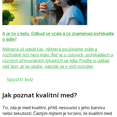
A je to v kelu. Odkud se vzala a co znamenají pořekadla
o jídle?
Některá už odvál čas, některá používáme stále a
rozhodně jich není málo. Řeč je o úslovích, pořekadlech a
různých přirovnáních týkajících se jídla. Pojďte si udělat
náš test, ať se ukáže, nakolik se v nich vyznáte.
Spustit kvíz
Jak poznat kvalitní med?
To, zda je med kvalitní, příliš nesouvisí s jeho barvou
nebo tekutostí. Častým mýtem je tvrzení, že kvalitní med