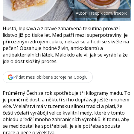
t
e
i
b
X
Autor: Freepik.com/freepik
o
o
k
u
Hustá, lepkavá a zlatavě zabarvená tekutina provází
lidstvo již po tisíce let. Med patří mezi superpotraviny, je
přirozeným zdrojem cukru, nekazí se a hodí se skvěle na
pečení. Obsahuje hodně živin, antioxidantů a
antibakteriálních látek. Málokdo ale ví, jak se vyrábí a že
jde o dost složitý proces.
Přidat mezi oblíbené zdroje na Googlu
Průměrný Čech za rok spotřebuje tři kilogramy medu. To
je poměrně dost, a někteří si ho dopřávají ještě mnohem
více. Včelařství má v tuzemsku silnou tradici a platí, že
čeští včelaři vyrábějí velice kvalitní medy, které v tomto
ohledu předčí mnoho zahraničních výrobků. K tomu, aby
se med dostal ke spotřebiteli, je ale potřeba spousta
práce a péče o včelstva.