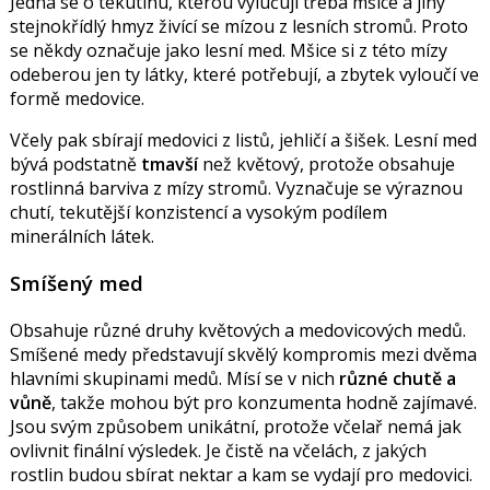
Jedná se o tekutinu, kterou vylučují třeba mšice a jiný
stejnokřídlý hmyz živící se mízou z lesních stromů. Proto
se někdy označuje jako lesní med. Mšice si z této mízy
odeberou jen ty látky, které potřebují, a zbytek vyloučí ve
formě medovice.
Včely pak sbírají medovici z listů, jehličí a šišek. Lesní med
bývá podstatně
tmavší
než květový, protože obsahuje
rostlinná barviva z mízy stromů. Vyznačuje se výraznou
chutí, tekutější konzistencí a vysokým podílem
minerálních látek.
Smíšený med
Obsahuje různé druhy květových a medovicových medů.
Smíšené medy představují skvělý kompromis mezi dvěma
hlavními skupinami medů. Mísí se v nich
různé chutě a
vůně
, takže mohou být pro konzumenta hodně zajímavé.
Jsou svým způsobem unikátní, protože včelař nemá jak
ovlivnit finální výsledek. Je čistě na včelách, z jakých
rostlin budou sbírat nektar a kam se vydají pro medovici.