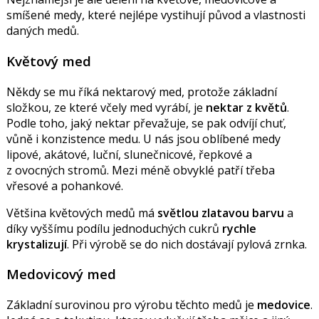
smíšené medy, které nejlépe vystihují původ a vlastnosti
daných medů.
Květový med
Někdy se mu říká nektarový med, protože základní
složkou, ze které včely med vyrábí, je
nektar z květů
.
Podle toho, jaký nektar převažuje, se pak odvíjí chuť,
vůně i konzistence medu. U nás jsou oblíbené medy
lipové, akátové, luční, slunečnicové, řepkové a
z ovocných stromů. Mezi méně obvyklé patří třeba
vřesové a pohankové.
Většina květových medů má
světlou zlatavou barvu
a
díky vyššímu podílu jednoduchých cukrů
rychle
krystalizují
. Při výrobě se do nich dostávají pylová zrnka.
Medovicový med
Základní surovinou pro výrobu těchto medů je
medovice
.