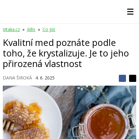
Vitalia.cz
»
Jídlo
»
Co jíst
Kvalitní med poznáte podle
toho, že krystalizuje. Je to jeho
přirozená vlastnost
DANA ŠIROKÁ
4. 6. 2025
S
S
S
d
d
d
í
í
í
l
l
e
e
l
j
j
t
e
t
e
e
t
n
n
a
a
F
s
a
í
c