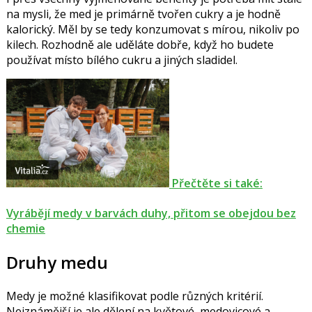
na mysli, že med je primárně tvořen cukry a je hodně
kalorický. Měl by se tedy konzumovat s mírou, nikoliv po
kilech. Rozhodně ale uděláte dobře, když ho budete
používat místo bílého cukru a jiných sladidel.
Přečtěte si také:
Vyrábějí medy v barvách duhy, přitom se obejdou bez
chemie
Druhy medu
Medy je možné klasifikovat podle různých kritérií.
Nejznámější je ale dělení na květové, medovicové a