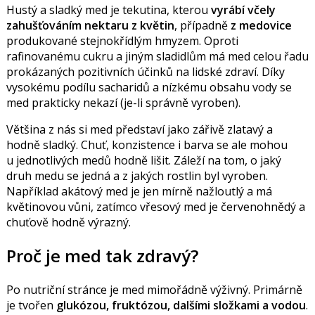
Hustý a sladký med je tekutina, kterou
vyrábí včely
zahušťováním nektaru z květin
, případně
z medovice
produkované stejnokřídlým hmyzem. Oproti
rafinovanému cukru a jiným sladidlům má med celou řadu
prokázaných pozitivních účinků na lidské zdraví. Díky
vysokému podílu sacharidů a nízkému obsahu vody se
med prakticky nekazí (je-li správně vyroben).
Většina z nás si med představí jako zářivě zlatavý a
hodně sladký. Chuť, konzistence i barva se ale mohou
u jednotlivých medů hodně lišit. Záleží na tom, o jaký
druh medu se jedná a z jakých rostlin byl vyroben.
Například akátový med je jen mírně nažloutlý a má
květinovou vůni, zatímco vřesový med je červenohnědý a
chuťově hodně výrazný.
Proč je med tak zdravý?
Po nutriční stránce je med mimořádně výživný. Primárně
je tvořen
glukózou, fruktózou, dalšími složkami a vodou
.