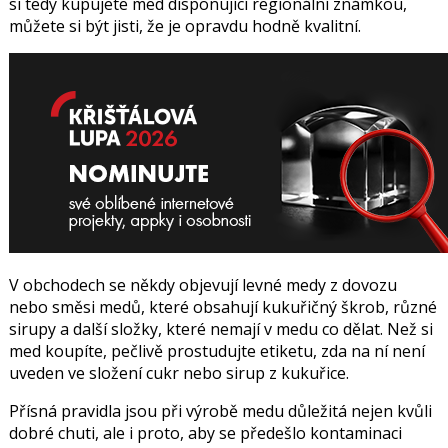
si tedy kupujete med disponující regionální známkou,
můžete si být jisti, že je opravdu hodně kvalitní.
V obchodech se někdy objevují levné medy z dovozu
nebo směsi medů, které obsahují kukuřičný škrob, různé
sirupy a další složky, které nemají v medu co dělat. Než si
med koupíte, pečlivě prostudujte etiketu, zda na ní není
uveden ve složení cukr nebo sirup z kukuřice.
Přísná pravidla jsou při výrobě medu důležitá nejen kvůli
dobré chuti, ale i proto, aby se předešlo kontaminaci