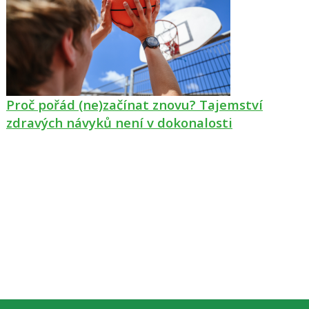
Proč pořád (ne)začínat znovu? Tajemství
zdravých návyků není v dokonalosti