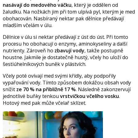
nasávají do medového váčku
, který je oddělen od
žaludku. Na nožkách jim při tom ulpívá pyl, kterým je med
obohacován. Nasbíraný nektar pak dělnice předávají
mladším včelám v úlu.
Dělnice v úlu si nektar předávají z úst do úst. Při tomto
procesu ho obohacují o enzymy, aminokyseliny a další
nutrienty. Zároveň ho
zbavují vody
, takže postupně
houstne. Jakmile je dostatečně hustý, včely ho uloží do
šestiúhelníkových buněk v plástvích.
Včely poté ovívají med svými křídly, aby podpořily
vypařování vody. Tímto způsobem dokážou obsah vody
snížit
ze 70 % na přibližně 17 %
. Následně zakonzervují
jednotlivé buňky tenkou
vrstvičkou včelího vosku
.
Hotový med pak může včelař sklízet.