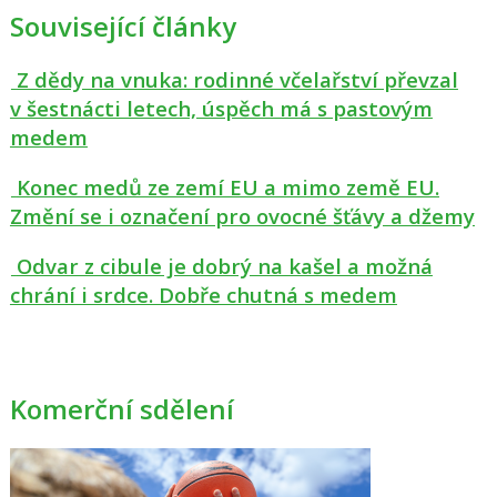
Související články
Z dědy na vnuka: rodinné včelařství převzal
v šestnácti letech, úspěch má s pastovým
medem
Konec medů ze zemí EU a mimo země EU.
Změní se i označení pro ovocné šťávy a džemy
Odvar z cibule je dobrý na kašel a možná
chrání i srdce. Dobře chutná s medem
Komerční sdělení