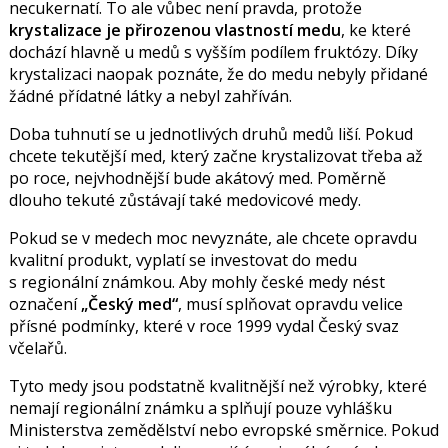
necukernatí. To ale vůbec není pravda, protože
krystalizace je přirozenou vlastností medu
, ke které
dochází hlavně u medů s vyšším podílem fruktózy. Díky
krystalizaci naopak poznáte, že do medu nebyly přidané
žádné přídatné látky a nebyl zahříván.
Doba tuhnutí se u jednotlivých druhů medů liší. Pokud
chcete tekutější med, který začne krystalizovat třeba až
po roce, nejvhodnější bude akátový med. Poměrně
dlouho tekuté zůstávají také medovicové medy.
Pokud se v medech moc nevyznáte, ale chcete opravdu
kvalitní produkt, vyplatí se investovat do medu
s regionální známkou. Aby mohly české medy nést
označení
„Český med“
, musí splňovat opravdu velice
přísné podmínky, které v roce 1999 vydal Český svaz
včelařů.
Tyto medy jsou podstatně kvalitnější než výrobky, které
nemají regionální známku a splňují pouze vyhlášku
Ministerstva zemědělství nebo evropské směrnice. Pokud