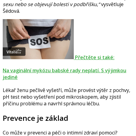
sexu nebo se objevují bolesti v podbřišku,“
vysvětluje
Šédová.
Přečtěte si také:
Na vaginální mykózu babské rady neplatí. S výjimkou
jediné
Lékař ženu pečlivě vyšetří, může provést výtěr z pochvy,
pH test nebo vyšetření pod mikroskopem, aby zjistil
příčinu problému a navrhl správnou léčbu.
Prevence je základ
Co může v prevenci a péči o intimní zdraví pomoci?