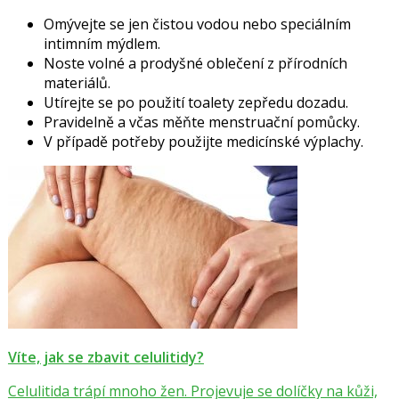
Omývejte se jen čistou vodou nebo speciálním
intimním mýdlem.
Noste volné a prodyšné oblečení z přírodních
materiálů.
Utírejte se po použití toalety zepředu dozadu.
Pravidelně a včas měňte menstruační pomůcky.
V případě potřeby použijte medicínské výplachy.
Víte, jak se zbavit celulitidy?
Celulitida trápí mnoho žen. Projevuje se dolíčky na kůži,