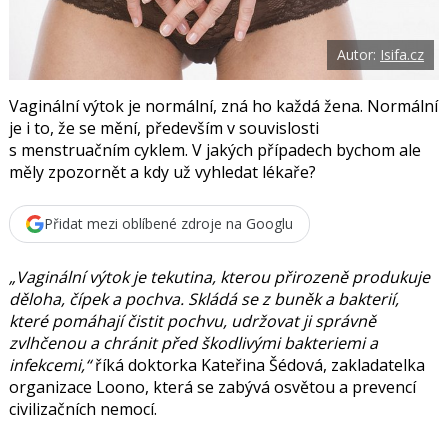
t
e
i
b
X
o
Autor:
Isifa.cz
o
k
u
Vaginální výtok je normální, zná ho každá žena. Normální
je i to, že se mění, především v souvislosti
s menstruačním cyklem. V jakých případech bychom ale
měly zpozornět a kdy už vyhledat lékaře?
Přidat mezi oblíbené zdroje na Googlu
„Vaginální výtok je tekutina, kterou přirozeně produkuje
děloha, čípek a pochva. Skládá se z buněk a bakterií,
které pomáhají čistit pochvu, udržovat ji správně
zvlhčenou a chránit před škodlivými bakteriemi a
infekcemi,“
říká doktorka
Kateřina Šédová
, zakladatelka
organizace Loono, která se zabývá osvětou a prevencí
civilizačních nemocí.