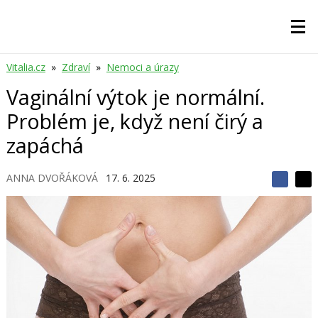
Vitalia.cz
»
Zdraví
»
Nemoci a úrazy
Vaginální výtok je normální.
Problém je, když není čirý a
zapáchá
ANNA DVOŘÁKOVÁ
17. 6. 2025
S
S
S
d
d
d
í
í
í
l
l
e
e
l
j
j
t
e
t
e
e
t
n
n
a
a
F
s
a
í
c