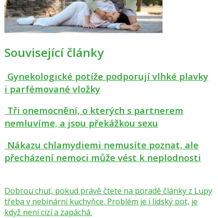
Související články
Gynekologické potíže podporují vlhké plavky
i parfémované vlož­ky
Tři onemocnění, o kterých s partnerem
nemluvíme, a jsou překážkou sexu
Nákazu chlamydiemi nemusíte poznat, ale
přecházení nemoci může vést k neplodnosti
Dobrou chuť, pokud právě čtete na poradě články z Lupy
třeba v nebinární kuchyňce. Problém je i lidský pot, je
když není cizí a zapáchá.