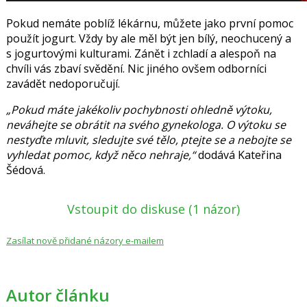
Pokud nemáte poblíž lékárnu, můžete jako první pomoc
použít jogurt. Vždy by ale měl být jen bílý, neochucený a
s jogurtovými kulturami. Zánět i zchladí a alespoň na
chvíli vás zbaví svědění. Nic jiného ovšem odborníci
zavádět nedoporučují.
„Pokud máte jakékoliv pochybnosti ohledně výtoku,
neváhejte se obrátit na svého gynekologa. O výtoku se
nestyďte mluvit, sledujte své tělo, ptejte se a nebojte se
vyhledat pomoc, když něco nehraje,“
dodává Kateřina
Šédová.
Vstoupit do diskuse
(1 názor)
Zasílat nově přidané názory e-mailem
Autor článku