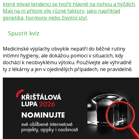
které mívají tendenci se tvořit hlavně na nohou a hýždích.
Mají na ni přitom vliv různé faktory, jako například
genetika, hormony nebo životní styl.
Spustit kvíz
Medicínské výplachy obvykle nepatří do běžné rutiny
intimní hygieny, ale dokážou pomoci v situacích, kdy
dochází k neobvyklému výtoku. Používejte ale výhradně
ty z lékárny a jen v ojedinělých případech, ne pravidelně.