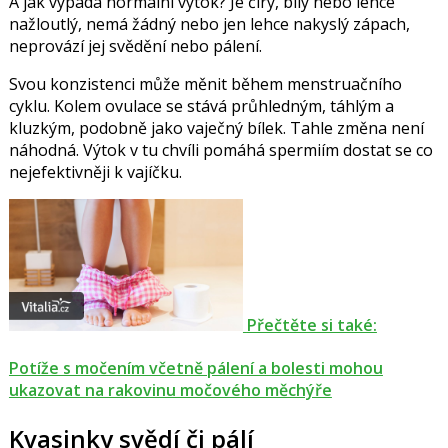
A jak vypadá normální výtok? Je čirý, bílý nebo lehce
nažloutlý, nemá žádný nebo jen lehce nakyslý zápach,
neprovází jej svědění nebo pálení.
Svou konzistenci může měnit během menstruačního
cyklu. Kolem ovulace se stává průhledným, táhlým a
kluzkým, podobně jako vaječný bílek. Tahle změna není
náhodná. Výtok v tu chvíli pomáhá spermiím dostat se co
nejefektivněji k vajíčku.
Přečtěte si také:
Potíže s močením včetně pálení a bolesti mohou
ukazovat na rakovinu močového měchýře
Kvasinky svědí či pálí