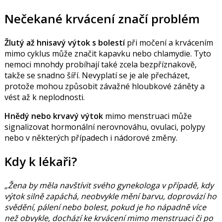
Nečekané krvácení značí problém
Žlutý až hnisavý výtok s bolestí
při močení a krvácením
mimo cyklus může značit kapavku nebo chlamydie. Tyto
nemoci mnohdy probíhají také zcela bezpříznakově,
takže se snadno šíří. Nevyplatí se je ale přecházet,
protože mohou způsobit závažné hloubkové záněty a
vést až k neplodnosti.
Hnědý nebo krvavý výtok
mimo menstruaci může
signalizovat hormonální nerovnováhu, ovulaci, polypy
nebo v některých případech i nádorové změny.
Kdy k lékaři?
„Žena by měla navštívit svého gynekologa v případě, kdy
výtok silně zapáchá, neobvykle mění barvu, doprovází ho
svědění, pálení nebo bolest, pokud je ho nápadně více
než obvykle, dochází ke krvácení mimo menstruaci či po