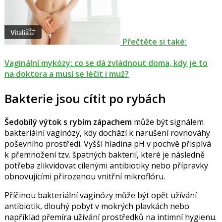
Přečtěte si také:
Vaginální mykózy: co se dá zvládnout doma, kdy je to
na doktora a musí se léčit i muž?
Bakterie jsou cítit po rybách
Šedobílý výtok s rybím zápachem
může být signálem
bakteriální vaginózy, kdy dochází k narušení rovnováhy
poševního prostředí. Vyšší hladina pH v pochvě přispívá
k přemnožení tzv. špatných bakterií, které je následně
potřeba zlikvidovat cílenými antibiotiky nebo přípravky
obnovujícími přirozenou vnitřní mikroflóru.
Příčinou bakteriální vaginózy může být opět užívání
antibiotik, dlouhý pobyt v mokrých plavkách nebo
například přemíra užívání prostředků na intimní hygienu.