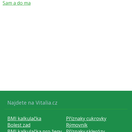
Sam a do ma
Najdete na Vitalia.cz
BMI kalkulačka
Příznaky cukrovky
Bolest zad
Rýmovník
BMI kalkulačka pro ženy
Příznaky sklerózy