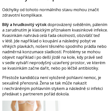
Odchylky od tohoto normálního stavu mohou značit
zdravotní komplikace.
Bílý a hrudkovitý výtok
doprovázený svěděním, pálením
a zarudnutím je klasickým příznakem kvasinkové infekce.
Kvasinkám nahrává celá řada okolností, obzvlášť teď
v létě. Jde například o koupání a následný pobyt ve
vlhkých plavkách, nošení těsného spodního prádla nebo
nadměrná konzumace sladkostí. Problémy se mohou
objevit například i po delší jízdě na kole, kdy právě sed
v sedle vytváří neprodyšný uzavřený prostor, ve kterém
se kvasinkám začne dařit, nebo po léčbě antibiotiky.
Přestože kandidóza není vyloženě pohlavní nemoc, je
sexuálně přenosná. Žena se tak může nakazit
i nechráněným pohlavním stykem a následně si infekci
předávat s partnerem pořád dokola.