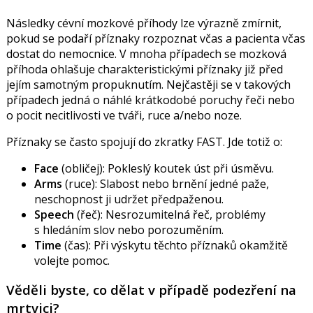
Následky cévní mozkové příhody lze výrazně zmírnit,
pokud se podaří příznaky rozpoznat včas a pacienta včas
dostat do nemocnice. V mnoha případech se mozková
příhoda ohlašuje charakteristickými příznaky již před
jejím samotným propuknutím. Nejčastěji se v takových
případech jedná o náhlé krátkodobé poruchy řeči nebo
o pocit necitlivosti ve tváři, ruce a/nebo noze.
Příznaky se často spojují do zkratky FAST. Jde totiž o:
Face
(obličej): Pokleslý koutek úst při úsměvu.
Arms
(ruce): Slabost nebo brnění jedné paže,
neschopnost ji udržet předpaženou.
Speech
(řeč): Nesrozumitelná řeč, problémy
s hledáním slov nebo porozuměním.
Time
(čas): Při výskytu těchto příznaků okamžitě
volejte pomoc.
Věděli byste, co dělat v případě podezření na
mrtvici?