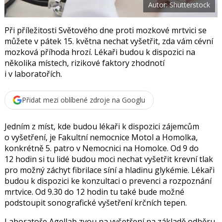
Autor: Shutterstock
o
o
k
u
Při příležitosti Světového dne proti mozkové mrtvici se
můžete v pátek 15. května nechat vyšetřit, zda vám cévní
mozková příhoda hrozí. Lékaři budou k dispozici na
několika místech, rizikové faktory zhodnotí
i v laboratořích.
Přidat mezi oblíbené zdroje na Googlu
Jedním z míst, kde budou lékaři k dispozici zájemcům
o vyšetření, je Fakultní nemocnice Motol a Homolka,
konkrétně 5. patro v Nemocnici na Homolce. Od 9 do
12 hodin si tu lidé budou moci nechat vyšetřit krevní tlak
pro možný záchyt fibrilace síní a hladinu glykémie. Lékaři
budou k dispozici ke konzultaci o prevenci a rozpoznání
mrtvice. Od 9.30 do 12 hodin tu také bude možné
podstoupit sonografické vyšetření krčních tepen.
Laboratoře Agellab zvou na vyšetření na základě odběru