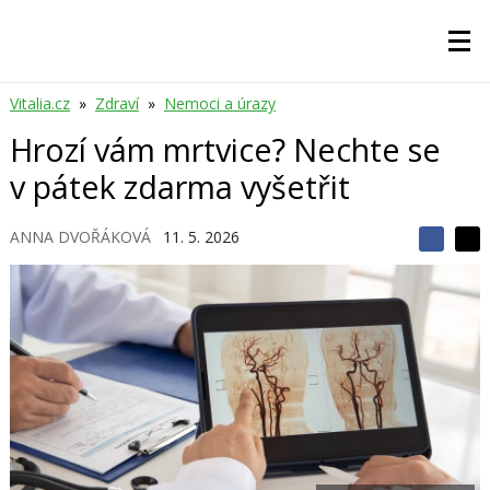
Vitalia.cz
»
Zdraví
»
Nemoci a úrazy
Hrozí vám mrtvice? Nechte se
v pátek zdarma vyšetřit
ANNA DVOŘÁKOVÁ
11. 5. 2026
S
S
S
d
d
d
í
í
í
l
l
e
e
l
j
j
t
e
t
e
e
t
n
n
a
a
F
s
a
í
c
t
e
i
b
X