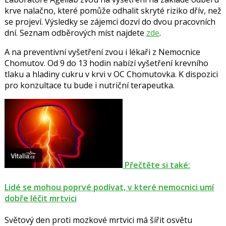
krve nalačno, které pomůže odhalit skryté riziko dřív, než
se projeví. Výsledky se zájemci dozví do dvou pracovních
dní. Seznam odběrových míst najdete
zde
.
A na preventivní vyšetření zvou i lékaři z Nemocnice
Chomutov. Od 9 do 13 hodin nabízí vyšetření krevního
tlaku a hladiny cukru v krvi v OC Chomutovka. K dispozici
pro konzultace tu bude i nutriční terapeutka.
Přečtěte si také:
Lidé se mohou poprvé podívat, v které nemocnici umí
dobře léčit mrtvici
Světový den proti mozkové mrtvici má šířit osvětu