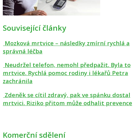
Související články
Mozková mrtvice – následky zmírní rychlá a
správná léčba
Neudržel telefon, nemohl předpažit. Byla to
mrtvice. Rychlá pomoc rodiny i lékařů Petra
zachránila
Zdeněk se cítil zdravý, pak ve spánku dostal
mrtvici. Riziko přitom může odhalit prevence
Komerční sdělení