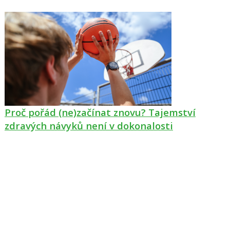
Proč pořád (ne)začínat znovu? Tajemství
zdravých návyků není v dokonalosti