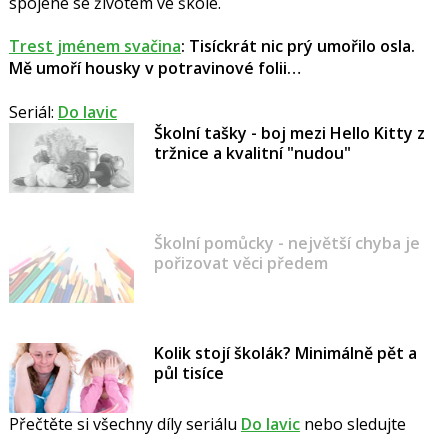
spojené se životem ve škole.
Trest jménem svačina
:
Tisíckrát nic prý umořilo osla.
Mě umoří housky v potravinové folii…
Seriál:
Do lavic
Školní tašky - boj mezi Hello Kitty z
tržnice a kvalitní "nudou"
Školní pomůcky - největší chyba je
pořizovat věci předem
Kolik stojí školák? Minimálně pět a
půl tisíce
Přečtěte si všechny díly seriálu
Do lavic
nebo sledujte