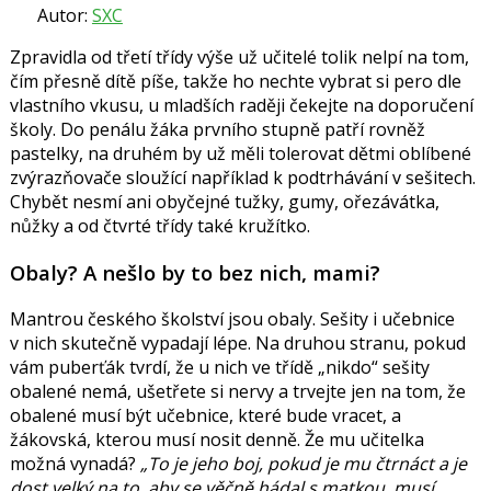
Autor:
SXC
Zpravidla od třetí třídy výše už učitelé tolik nelpí na tom,
čím přesně dítě píše, takže ho nechte vybrat si pero dle
vlastního vkusu, u mladších raději čekejte na doporučení
školy. Do penálu žáka prvního stupně patří rovněž
pastelky, na druhém by už měli tolerovat dětmi oblíbené
zvýrazňovače sloužící například k podtrhávání v sešitech.
Chybět nesmí ani obyčejné tužky, gumy, ořezávátka,
nůžky a od čtvrté třídy také kružítko.
Obaly? A nešlo by to bez nich, mami?
Mantrou českého školství jsou obaly. Sešity i učebnice
v nich skutečně vypadají lépe. Na druhou stranu, pokud
vám puberťák tvrdí, že u nich ve třídě „nikdo“ sešity
obalené nemá, ušetřete si nervy a trvejte jen na tom, že
obalené musí být učebnice, které bude vracet, a
žákovská, kterou musí nosit denně. Že mu učitelka
možná vynadá?
„To je jeho boj, pokud je mu čtrnáct a je
dost velký na to, aby se věčně hádal s matkou, musí