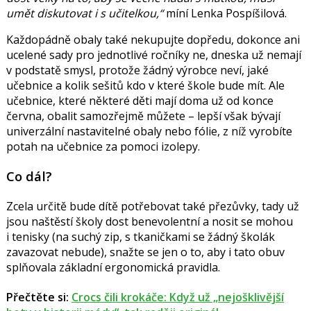
umět diskutovat i s učitelkou,“
míní Lenka Pospíšilová.
Každopádně obaly také nekupujte dopředu, dokonce ani
ucelené sady pro jednotlivé ročníky ne, dneska už nemají
v podstatě smysl, protože žádný výrobce neví, jaké
učebnice a kolik sešitů kdo v které škole bude mít. Ale
učebnice, které některé děti mají doma už od konce
června, obalit samozřejmě můžete – lepší však bývají
univerzální nastavitelné obaly nebo fólie, z níž vyrobíte
potah na učebnice za pomoci izolepy.
Co dál?
Zcela určitě bude dítě potřebovat také přezůvky, tady už
jsou naštěstí školy dost benevolentní a nosit se mohou
i tenisky (na suchý zip, s tkaničkami se žádný školák
zavazovat nebude), snažte se jen o to, aby i tato obuv
splňovala základní ergonomická pravidla.
Přečtěte si:
Crocs čili krokáče: Když už „nejošklivější