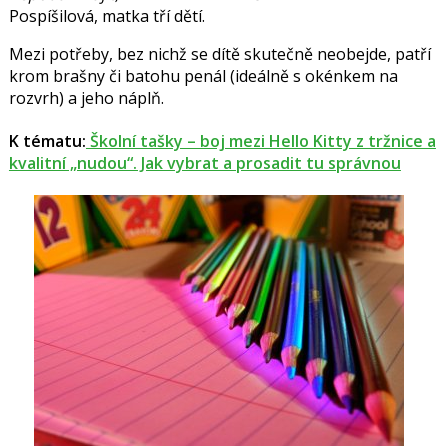
Pospíšilová
, matka tří dětí.
Mezi potřeby, bez nichž se dítě skutečně neobejde, patří
krom brašny či batohu penál (ideálně s okénkem na
rozvrh) a jeho náplň.
K tématu:
Školní tašky – boj mezi Hello Kitty z tržnice a
kvalitní „nudou“. Jak vybrat a prosadit tu správnou