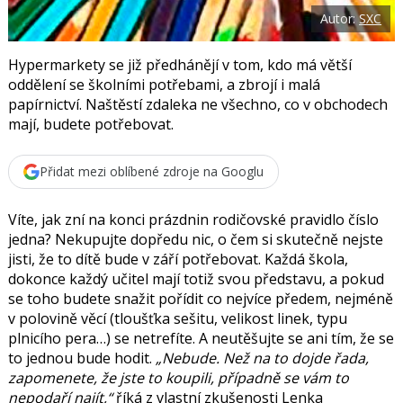
o
Autor:
SXC
o
k
u
Hypermarkety se již předhánějí v tom, kdo má větší
oddělení se školními potřebami, a zbrojí i malá
papírnictví. Naštěstí zdaleka ne všechno, co v obchodech
mají, budete potřebovat.
Přidat mezi oblíbené zdroje na Googlu
Víte, jak zní na konci prázdnin rodičovské pravidlo číslo
jedna? Nekupujte dopředu nic, o čem si skutečně nejste
jisti, že to dítě bude v září potřebovat. Každá škola,
dokonce každý učitel mají totiž svou představu, a pokud
se toho budete snažit pořídit co nejvíce předem, nejméně
v polovině věcí (tloušťka sešitu, velikost linek, typu
plnicího pera…) se netrefíte. A neutěšujte se ani tím, že se
to jednou bude hodit.
„Nebude. Než na to dojde řada,
zapomenete, že jste to koupili, případně se vám to
nepodaří najít,“
říká z vlastní zkušenosti
Lenka