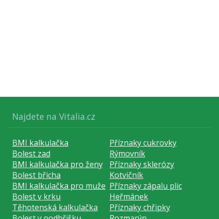
Najdete na Vitalia.cz
BMI kalkulačka
Příznaky cukrovky
Bolest zad
Rýmovník
BMI kalkulačka pro ženy
Příznaky sklerózy
Bolest břicha
Kotvičník
BMI kalkulačka pro muže
Příznaky zápalu plic
Bolest v krku
Heřmánek
Těhotenská kalkulačka
Příznaky chřipky
Bolest v podbřišku
Rozmarýn