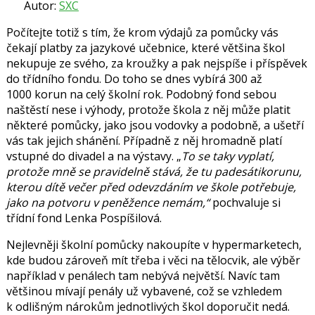
Autor:
SXC
Počítejte totiž s tím, že krom výdajů za pomůcky vás
čekají platby za jazykové učebnice, které většina škol
nekupuje ze svého, za kroužky a pak nejspíše i příspěvek
do třídního fondu. Do toho se dnes vybírá 300 až
1000 korun na celý školní rok. Podobný fond sebou
naštěstí nese i výhody, protože škola z něj může platit
některé pomůcky, jako jsou vodovky a podobně, a ušetří
vás tak jejich shánění. Případně z něj hromadně platí
vstupné do divadel a na výstavy. „
To se taky vyplatí,
protože mně se pravidelně stává, že tu padesátikorunu,
kterou dítě večer před odevzdáním ve škole potřebuje,
jako na potvoru v peněžence nemám,“
pochvaluje si
třídní fond Lenka Pospíšilová.
Nejlevněji školní pomůcky nakoupíte v hypermarketech,
kde budou zároveň mít třeba i věci na tělocvik, ale výběr
například v penálech tam nebývá největší. Navíc tam
většinou mívají penály už vybavené, což se vzhledem
k odlišným nárokům jednotlivých škol doporučit nedá.