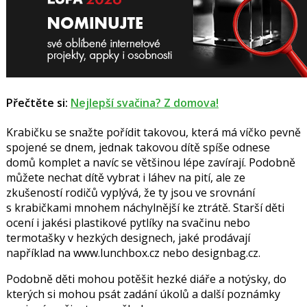
Přečtěte si
:
Nejlepší svačina? Z domova!
Krabičku se snažte pořídit takovou, která má víčko pevně
spojené se dnem, jednak takovou dítě spíše odnese
domů komplet a navíc se většinou lépe zavírají. Podobně
můžete nechat dítě vybrat i láhev na pití, ale ze
zkušeností rodičů vyplývá, že ty jsou ve srovnání
s krabičkami mnohem náchylnější ke ztrátě. Starší děti
ocení i jakési plastikové pytlíky na svačinu nebo
termotašky v hezkých designech, jaké prodávají
například na www.lunchbox.cz nebo designbag.cz.
Podobně děti mohou potěšit hezké diáře a notýsky, do
kterých si mohou psát zadání úkolů a další poznámky