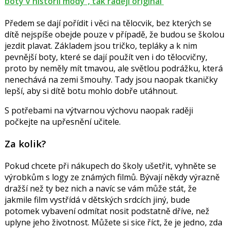
boty v historii módy“, tak raději originál
Předem se dají pořídit i věci na tělocvik, bez kterých se
dítě nejspíše obejde pouze v případě, že budou se školou
jezdit plavat. Základem jsou tričko, tepláky a k nim
pevnější boty, které se dají použít ven i do tělocvičny,
proto by neměly mít tmavou, ale světlou podrážku, která
nenechává na zemi šmouhy. Tady jsou naopak tkaničky
lepší, aby si dítě botu mohlo dobře utáhnout.
S potřebami na výtvarnou výchovu naopak raději
počkejte na upřesnění učitele.
Za kolik?
Pokud chcete při nákupech do školy ušetřit, vyhněte se
výrobkům s logy ze známých filmů. Bývají někdy výrazně
dražší než ty bez nich a navíc se vám může stát, že
jakmile film vystřídá v dětských srdcích jiný, bude
potomek vybavení odmítat nosit podstatně dříve, než
uplyne jeho životnost. Můžete si sice říct, že je jedno, zda