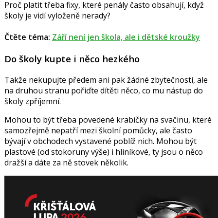
Proč platit třeba fixy, které penály často obsahují, když
školy je vidí vyloženě nerady?
Čtěte téma:
Září není jen škola, ale i dětské kroužky
Do školy kupte i něco hezkého
Takže nekupujte předem ani pak žádné zbytečnosti, ale
na druhou stranu pořiďte dítěti něco, co mu nástup do
školy zpříjemní.
Mohou to být třeba povedené krabičky na svačinu, které
samozřejmě nepatří mezi školní pomůcky, ale často
bývají v obchodech vystavené poblíž nich. Mohou být
plastové (od stokoruny výše) i hliníkové, ty jsou o něco
dražší a dáte za ně stovek několik.