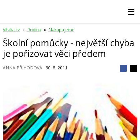
Vitalia.cz
»
Rodina
»
Nakupujeme
Školní pomůcky - největší chyba
je pořizovat věci předem
ANNA PŘÍHODOVÁ
30. 8. 2011
S
S
S
d
d
d
í
í
í
l
l
e
e
l
j
j
t
e
t
e
e
t
n
n
a
a
F
s
a
í
c
t
e
i
b
X