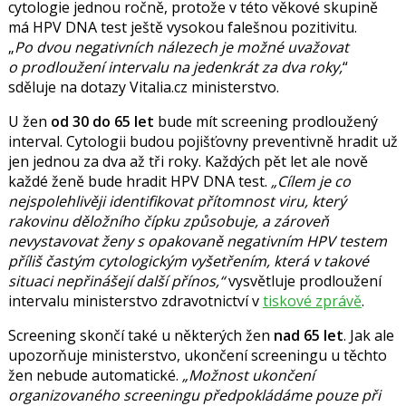
cytologie jednou ročně, protože v této věkové skupině
má HPV DNA test ještě vysokou falešnou pozitivitu.
P
o dvou negativních nálezech je možné uvažovat
o prodloužení intervalu na jedenkrát za dva roky,
sděluje na dotazy Vitalia.cz ministerstvo.
U žen
od 30 do 65 let
bude mít screening prodloužený
interval. Cytologii budou pojišťovny preventivně hradit už
jen jednou za dva až tři roky. Každých pět let ale nově
každé ženě bude hradit HPV DNA test.
Cílem je co
nejspolehlivěji identifikovat přítomnost viru, který
rakovinu děložního čípku způsobuje, a zároveň
nevystavovat ženy s opakovaně negativním HPV testem
příliš častým cytologickým vyšetřením, která v takové
situaci nepřinášejí další přínos,
vysvětluje prodloužení
intervalu ministerstvo zdravotnictví v
tiskové zprávě
.
Screening skončí také u některých žen
nad 65 let
. Jak ale
upozorňuje ministerstvo, ukončení screeningu u těchto
žen nebude automatické.
Možnost ukončení
organizovaného screeningu předpokládáme pouze při