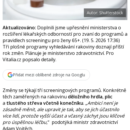
t
e
i
b
X
Autor: Shutterstock
o
o
k
u
Aktualizováno:
Doplnili jsme upřesnění ministerstva o
rozšíření lékařských odborností pro zvaní do programů a
pravidlech screeningu pro ženy 65+. (19. 5. 2026 17:36)
Tři plošné programy vyhledávání rakoviny doznají příští
rok změn. Plánuje je ministerstvo zdravotnictví. Pro
Vitalia.cz popsalo detaily.
Přidat mezi oblíbené zdroje na Googlu
Změny se týkají tří screeningových programů. Konkrétně
těch zaměřených na rakovinu
děložního hrdla
,
plic
a
tlustého střeva včetně konečníku
.
A
mbicí není je
zásadně měnit, ale upravit je tak, aby se jich účastnilo
více lidí, protože vyšší účast a včasný záchyt jsou klíčové
pro úspěšnou léčbu,
podotýká ministr zdravotnictví
Adam Vojtěch
.