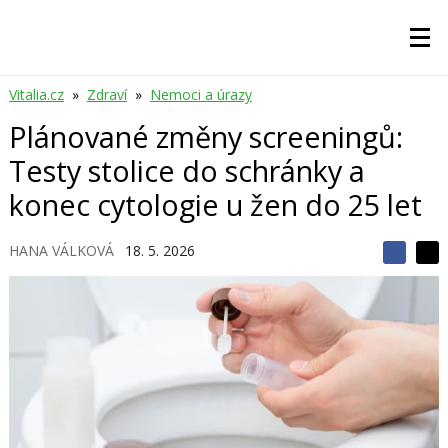
Vitalia.cz
»
Zdraví
»
Nemoci a úrazy
Plánované změny screeningů:
Testy stolice do schránky a
konec cytologie u žen do 25 let
HANA VÁLKOVÁ
18. 5. 2026
S
S
S
d
d
d
í
í
í
l
l
e
e
l
j
j
t
e
t
e
e
t
n
n
a
a
F
s
a
í
c