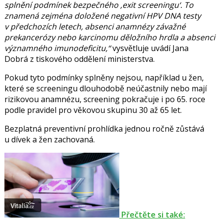
splnění podmínek bezpečného ‚exit screeningu‘. To
znamená zejména doložené negativní HPV DNA testy
v předchozích letech, absenci anamnézy závažné
prekancerózy nebo karcinomu děložního hrdla a absenci
významného imunodeficitu,
vysvětluje
uvádí
Jana
Dobrá
z tiskového oddělení ministerstva.
Pokud tyto podmínky splněny nejsou, například u žen,
které se screeningu dlouhodobě neúčastnily nebo mají
rizikovou anamnézu, screening pokračuje i po 65. roce
podle pravidel pro věkovou skupinu 30 až 65 let.
Bezplatná preventivní prohlídka jednou ročně zůstává
u dívek a žen zachovaná.
Přečtěte si také: