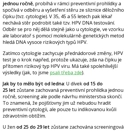
jednou ročně
, probíhá v rámci preventivní prohlídky a
spočívá v odběru a vyšetření
stěru ze sliznice děložního
čípku (tvz. cytologie). V 35, 45 a 55 letech pak lékař
nechává stěr podrobit také tzv. HPV DNA testování.
Odběr se pro něj dělá stejně jako u cytologie, ve vzorku
ale laboratoř s pomocí
molekulárně-genetických metod
hledá DNA vysoce rizikových typů HPV.
Zatímco cytologie zachycuje přednádorové změny, HPV
test je o krok napřed, protože ukazuje, zda na čípku je
přítomen rizikový typ HPV viru. Má také spolehlivější
výsledky (jak, to jsme
psali třeba zde
).
Jak by to mělo být od ledna
: U dívek
od 15 do
25 let
zůstane zachovaná preventivní prohlídka jednou
ročně, screening ale podle návrhu ministerstva skončí.
To znamená, že pojišťovny jim už nebudou hradit
preventivní cytologii, ale pouze tu indikovanou kvůli
zdravotním obtížím.
U žen
od 25 do 29 let
zůstane zachována screeningová