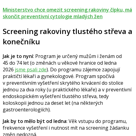
Ministerstvo chce omezit screening rakoviny čípku, má
skončit preventivní cytologie mladých žen
Screening rakoviny tlustého střeva a
konečníku
Jak je to nyní
: Program je určený mužům i ženám od
45 do 74 let (o změnách u věkové hranice od ledna
2026
jsme psali zde
). Do programu zájemce zapojují
praktičtí lékaři a gynekologové. Program spočívá
v preventivním vyšetření skrytého krvácení do stolice
jednou za dva roky (u praktického lékaře) a v preventivní
endoskopickém vyšetření tlustého střeva, tedy
koloskopii jednou za deset let (na některých
gastroenterologiích).
Jak by to mělo být od ledna
:
Věk vstupu do programu,
frekvence vyšetření i nutnost mít na screening žádanku
změn nedozná.