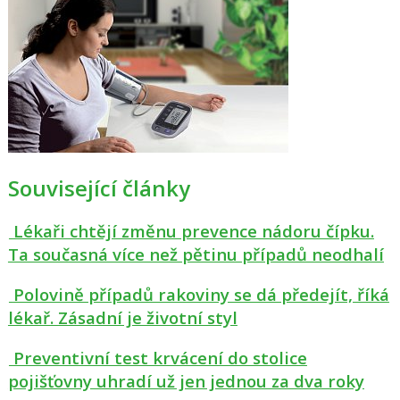
Související články
Lékaři chtějí změnu prevence nádoru čípku.
Ta současná více než pětinu případů neodhalí
Polovině případů rakoviny se dá předejít, říká
lékař. Zásadní je životní styl
Preventivní test krvácení do stolice
pojišťovny uhradí už jen jednou za dva roky