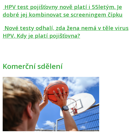
HPV test pojišťovny nově platí i 55letým. Je
dobré jej kombinovat se screeningem čípku
Nové testy odhalí, zda žena nemá v těle virus
HPV. Kdy je platí pojišťovna?
Komerční sdělení