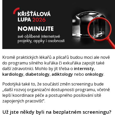
Kromě praktických lékařů a plicařů budou moci ale nově
do programu silného kuřáka či exkuřáka zapojit také
další zdravotníci. Mohlo by jít třeba o
internisty
,
kardiology
,
diabetology
,
adiktology
nebo
onkology
.
Podotýká také to, že s
oučástí změn screeningu bude
další rozvoj organizační dostupnosti programu, včetně
lepší koordinace péče a postupného posilování sítě
zapojených pracovišť
.
Už jste někdy byli na bezplatném screeningu?