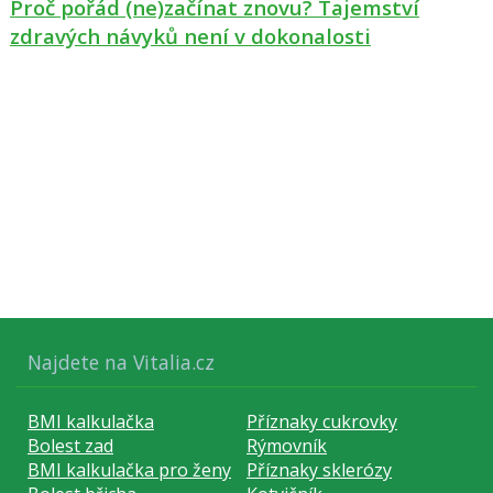
Proč pořád (ne)začínat znovu? Tajemství
zdravých návyků není v dokonalosti
Najdete na Vitalia.cz
BMI kalkulačka
Příznaky cukrovky
Bolest zad
Rýmovník
BMI kalkulačka pro ženy
Příznaky sklerózy