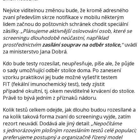
Nejvíce viditelnou změnou bude, že kromě adresného
zvaní především skrze notifikace v mobilu některým
lidem
začnou
do poštovních schránek chodit speciální
zásilky.
Plánujeme aktivnější oslovování osob, které se
screeningu dlouhodobě neúčastní, například
prostřednictvím
zasílání souprav na odběr stolice,
uvádí
za ministerstvo Jana Dobrá.
Kdo bude testy rozesílat, neupřesňuje, píše ale, že půjde
o sady umožňující odběr stolice doma. Po zanesení
vzorku praktikovi jej bude možné vyšetřit testem
FIT
(fekální imunochemický test), tedy zjistit
případné
okultní, tj. okem neviditelné krvácení do stolice.
Právě to bývá jedním z příznaků nádoru.
Kolik testů celkem odejde, jak dlouho budou rozesílané a
na kolik taková forma zvaní do screeningu vyjde, zatím
rezort neuvádí. Dodává ale jiný detail:
Nepočítáme
s jednorázovým plošným rozesláním testů celé populaci;
preferujeme postupný a organizačně řízený model