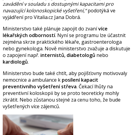
zavádění v souladu s dostupnými kapacitami pro
navazující kolonoskopické vyšetření,
podotýká ve
vyjádření pro Vitalia.cz Jana Dobrá.
Ministerstvo také plánuje zapojit do zvaní
více
lékařských odborností
. Nyní se programu lze účastnit
zejména skrze praktického lékaře, gastroenterologa
nebo gynekologa. Nově ministerstvo zvažuje a diskutuje
o zapojení např.
internistů, diabetologů
nebo
kardiologů
.
Ministerstvo bude také chtít, aby pojišťovny motivovaly
nemocnice a ambulance k
posílení kapacit
preventivního vyšetření střeva
. Čekací lhůty na
preventivní koloskopii by se proto teoreticky mohly
zkrátit. Nebo zůstanou stejné za cenu toho, že bude
vyšetřených více zájemců.