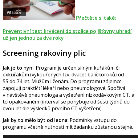
Přečtěte si také:
Preventivní test krvácení do stolice pojišťovny uhradí
už jen jednou za dva roky
Screening rakoviny plic
Jak je to nyní
: Program je určen silným kuřákům či
exkuřákům (vykouřených tzv. dvacet balíčkoroků) od
55 do 74 let. Mužům i ženám. Do programu zájemce
zapojují praktičtí lékaři nebo pneumologové.
Spočívá
v návštěvě pneumologa a vyšetření nízkodávkovým CT, a
to opakovaném (interval se pohybuje od šesti týdnů do
dvou let dle výsledků prvního CT vyšetření).
Jak by to mělo být od ledna
: Podmínky vstupu do
programu
včetně nutnosti mít žádanku zůstanou stejné.