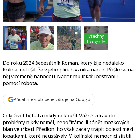
t
e
i
b
X
o
o
k
u
Všechny
fotografie
Do roku 2024 šedesátník Roman, který žije nedaleko
Kolína, netušil, že v jeho plicích vzniká nádor. Přišlo se na
něj víceméně náhodou. Nádor mu lékaři odstranili
pomocí robota.
Přidat mezi oblíbené zdroje na Googlu
Celý život běhal a nikdy nekouřil. Vážné zdravotní
problémy nikdy neměl, nepočítáme-li
zánět mozkových
blan ve třiceti.
Předloni ho však začaly trápit bolesti mezi
lopatkami, které neustávaly. V kolínské nemocnici zjistili,