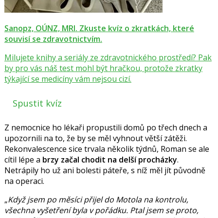
Sanopz, OÚNZ, MRI. Zkuste kvíz o zkratkách, které
souvisí se zdravotnictvím.
Milujete knihy a seriály ze zdravotnického prostředí? Pak
by pro vás náš test mohl být hračkou, protože zkratky
týkající se medicíny vám nejsou cizí.
Spustit kvíz
Z nemocnice ho lékaři propustili domů po třech dnech a
upozornili na to, že by se měl vyhnout větší zátěži.
Rekonvalescence sice trvala několik týdnů, Roman se ale
cítil lépe a
brzy začal chodit na delší procházky
.
Netrápily ho už ani bolesti páteře, s níž měl jít původně
na operaci.
Když jsem po měsíci přijel do Motola na kontrolu,
všechna vyšetření byla v pořádku. Ptal jsem se proto,