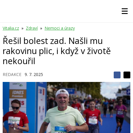
Vitalia.cz
»
Zdraví
»
Nemoci a úrazy
Řešil bolest zad. Našli mu
rakovinu plic, i když v životě
nekouřil
REDAKCE
9. 7. 2025
S
S
S
d
d
d
í
í
í
l
l
e
e
l
j
j
t
e
t
e
e
t
n
n
a
a
F
s
a
í
c