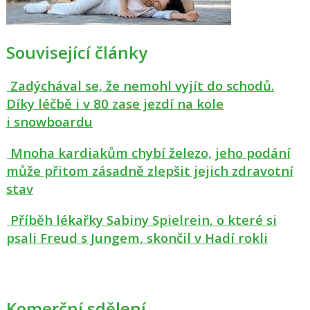
Související články
Zadýchával se, že nemohl vyjít do schodů.
Díky léčbě i v 80 zase jezdí na kole
i snowboardu
Mnoha kardiakům chybí železo, jeho podání
může přitom zásadně zlepšit jejich zdravotní
stav
Příběh lékařky Sabiny Spielrein, o které si
psali Freud s Jungem, skončil v Hadí rokli
Komerční sdělení