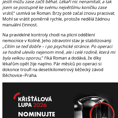
jestli můžu zase začít běhat. Lékaři nic nenamítali, a tak
jsem se postupně ke svému největšímu koníčku zase
vrátil,
usmívá se Roman. Brzy poté začal znovu pracovat.
Mohl se vrátit poměrně rychle, protože nedělá žádnou
manuální činnost.
Na pravidelné kontroly chodí na plicní oddělení
nemocnice v Kolíně. Jeho zdravotní stav je stabilizovaný.
Cítím se teď dobře – i po psychické stránce. Po operaci
se hodně ulevilo nejenom mně, ale i celé rodině, která mi
byla velkou oporou,
říká Roman a dodává, že díky
lékařům opět žije naplno. Pár měsíců po operaci si
dokonce troufl na desetikilometrový běžecký závod
Běchovice–Praha.