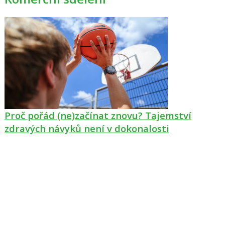
Proč pořád (ne)začínat znovu? Tajemství
zdravých návyků není v dokonalosti