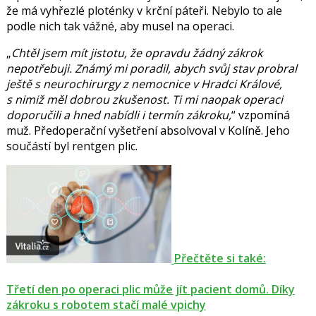
že má vyhřezlé ploténky v krční páteři. Nebylo to ale
podle nich tak vážné, aby musel na operaci.
Chtěl jsem mít jistotu, že opravdu žádný zákrok
nepotřebuji. Známý mi poradil, abych svůj stav probral
ještě s neurochirurgy z nemocnice v Hradci Králové,
s nimiž měl dobrou zkušenost. Ti mi naopak operaci
doporučili a hned nabídli i termín zákroku,
vzpomíná
muž. Předoperační vyšetření absolvoval v Kolíně. Jeho
součástí byl rentgen plic.
Přečtěte si také:
Třetí den po operaci plic může jít pacient domů. Díky
zákroku s robotem stačí malé vpichy