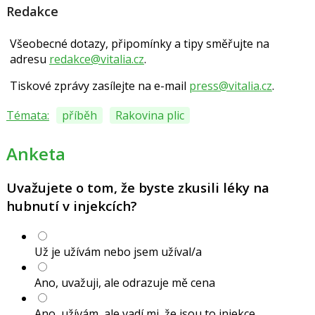
Redakce
Všeobecné dotazy, připomínky a tipy směřujte na
adresu
redakce@vitalia.cz
.
Tiskové zprávy zasílejte na e-mail
press@vitalia.cz
.
Témata:
příběh
Rakovina plic
Anketa
Uvažujete o tom, že byste zkusili léky na
hubnutí v injekcích?
Už je užívám nebo jsem užíval/a
Ano, uvažuji, ale odrazuje mě cena
Ano, užívám, ale vadí mi, že jsou to injekce