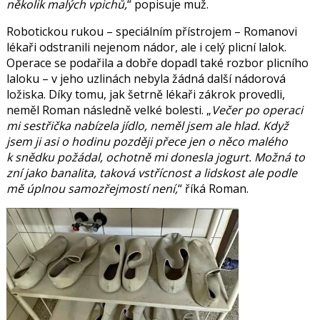
několik malých vpichů,
popisuje muž.
Robotickou rukou – speciálním přístrojem – Romanovi
lékaři odstranili nejenom nádor, ale i celý plicní lalok.
Operace se podařila a dobře dopadl také rozbor plicního
laloku – v jeho uzlinách nebyla žádná další nádorová
ložiska. Díky tomu, jak šetrně lékaři zákrok provedli,
neměl Roman následně velké bolesti.
Večer po operaci
mi sestřička nabízela jídlo, neměl jsem ale hlad. Když
jsem ji asi o hodinu později přece jen o něco malého
k snědku požádal, ochotně mi donesla jogurt. Možná to
zní jako banalita, taková vstřícnost a lidskost ale podle
mě úplnou samozřejmostí není,
říká Roman.