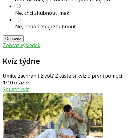
Ne, chci zhubnout jinak
Ne, nepotřebuji zhubnout
Odpověz
Zobraz výsledek
Kvíz týdne
Umíte zachránit život? Zkuste si kvíz o první pomoci
1/10 otázek
Spustit kvíz