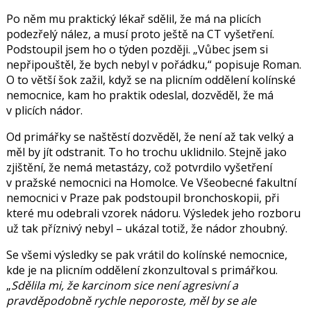
Po něm mu praktický lékař sdělil, že má na plicích
podezřelý nález, a musí proto ještě na CT vyšetření.
Podstoupil jsem ho o týden později.
Vůbec jsem si
nepřipouštěl, že bych nebyl v pořádku,
popisuje Roman.
O to větší šok zažil, když se na plicním oddělení kolínské
nemocnice, kam ho praktik odeslal, dozvěděl, že má
v plicích nádor.
Od primářky se naštěstí dozvěděl, že ne
ní až tak velký a
měl by jít odstranit. To ho trochu uklidnilo.
Stejně jako
zjištění, že nemá metastázy, což potvrdilo vyšetření
v pražské nemocnici na Homolce.
Ve Všeobecné fakultní
nemocnici v Praze pak podstoupil bronchoskopii, při
které mu odebrali vzorek nádoru. Výsledek jeho rozboru
už tak příznivý nebyl – ukázal totiž, že nádor zhoubný.
Se všemi výsledky se pak vrátil do kolínské nemocnice,
kde je na plicním oddělení zkonzultoval s primářkou.
Sdělila mi, že karcinom sice není agresivní a
pravděpodobně rychle neporoste, měl by se ale