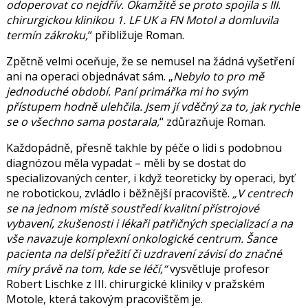
odoperovat co nejdřív. Okamžitě se proto spojila s III.
chirurgickou klinikou 1. LF UK a FN Motol a domluvila
termín zákroku,
přibližuje Roman.
Zpětně velmi oceňuje, že se nemusel na žádná vyšetření
ani na operaci objednávat sám.
Nebylo to pro mě
jednoduché období. Paní primářka mi ho svým
přístupem hodně ulehčila. Jsem jí vděčný za to, jak rychle
se o všechno sama postarala,
zdůrazňuje Roman.
Každopádně, přesně takhle by péče o lidi s podobnou
diagnózou měla vypadat – měli by se dostat do
specializovaných center, i když teoreticky by operaci, byť
ne robotickou, zvládlo i běžnější pracoviště.
V centrech
se na jednom místě soustředí kvalitní přístrojové
vybavení, zkušenosti i lékaři patřičných specializací a na
vše navazuje komplexní onkologické centrum. Šance
pacienta na delší přežití či uzdravení závisí do značné
míry právě na tom, kde se léčí,
vysvětluje profesor
Robert Lischke z III. chirurgické kliniky v pražském
Motole, která takovým pracovištěm je.