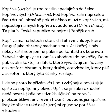
Kopřiva (
Urtica
) je rod rostlin spadajících do čeledi
kopřivovitých (
Urticaceae
). Rod kopřiva zahrnuje celou
řadu druhů, nicméně pokud někdo mluví o kopřivách, má
nejčastěji na mysli
kopřivu dvoudomou
(
Urtica dioica
).
Ta platí v České republice za nejrozšířenější druh.
Kopřiva má na listech i stoncích
žahavé chlupy
, které
fungují jako obranný mechanismus. Asi každý z nás
někdy zažil nepříjemné pálení po kontaktu s kopřivou.
Žahavé chloupky se ulomí a zabodnou do pokožky. Do ní
pak uvolní koktejl tří látek, které vyvolávají zmiňovaný
diskomfort: histamin, který dráždí, acetylcholin, který pálí,
a serotonin, který tyto účinky zesiluje.
Lidé se proto kopřivám většinou vyhýbají a považují je
spíše za nepříjemný plevel. Upřít se jim ale rozhodně
nedá pestrá škála pozitivních účinků na zdraví –
protizánětlivé, antirevmatické či odvodňující
. Spařené
listy kopřiv se také dají různými způsoby používat
v kuchyni.