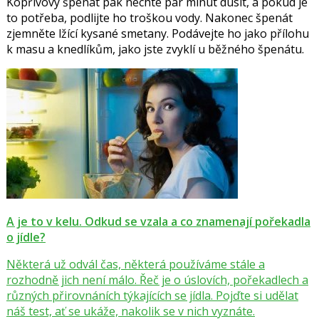
Kopřivový špenát pak nechte pár minut dusit, a pokud je
to potřeba, podlijte ho troškou vody. Nakonec špenát
zjemněte lžící kysané smetany. Podávejte ho jako přílohu
k masu a knedlíkům, jako jste zvyklí u běžného špenátu.
A je to v kelu. Odkud se vzala a co znamenají pořekadla
o jídle?
Některá už odvál čas, některá používáme stále a
rozhodně jich není málo. Řeč je o úslovích, pořekadlech a
různých přirovnáních týkajících se jídla. Pojďte si udělat
náš test, ať se ukáže, nakolik se v nich vyznáte.