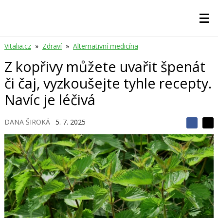
Vitalia.cz
»
Zdraví
»
Alternativní medicína
Z kopřivy můžete uvařit špenát
či čaj, vyzkoušejte tyhle recepty.
Navíc je léčivá
DANA ŠIROKÁ
5. 7. 2025
S
S
S
d
d
d
í
í
í
l
l
e
e
l
j
j
t
e
t
e
e
t
n
n
a
a
F
s
a
í
c