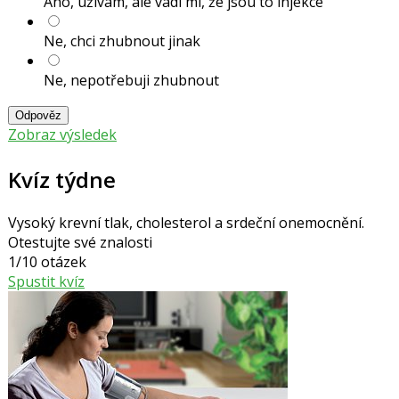
Ano, užívám, ale vadí mi, že jsou to injekce
Ne, chci zhubnout jinak
Ne, nepotřebuji zhubnout
Odpověz
Zobraz výsledek
Kvíz týdne
Vysoký krevní tlak, cholesterol a srdeční onemocnění.
Otestujte své znalosti
1/10 otázek
Spustit kvíz