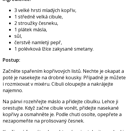
3 velké hrsti mladých kopřiv,
1 středně velká cibule,
2 stroužky česneku,
1 plátek másla,
sůl,
čerstvě namletý pepř,
1 polévková lžíce zakysané smetany.
Postup:
Začněte spařením kopřivových listů. Nechte je okapat a
poté je nasekejte na drobné kousky. Případně je můžete
i rozmixovat v mixéru. Cibuli oloupejte a nakrájejte
najemno.
Na pánvi rozehřejte máslo a přidejte cibulku. Lehce ji
orestujte. Když začne cibule vonět, přidejte nasekané
kopřivy a osmahněte je. Podle chuti osolte, opepřete a
nezapomeňte na prolisovaný česnek.