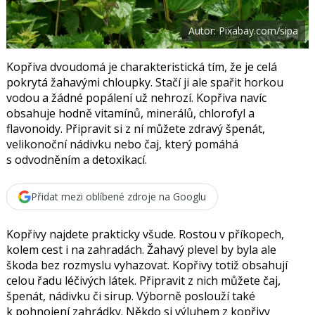
t
e
i
b
X
Autor: Pixabay.com/sipa
o
o
k
u
Kopřiva dvoudomá je charakteristická tím, že je celá
pokrytá žahavými chloupky. Stačí ji ale spařit horkou
vodou a žádné popálení už nehrozí. Kopřiva navíc
obsahuje hodně vitamínů, minerálů, chlorofyl a
flavonoidy. Připravit si z ní můžete zdravý špenát,
velikonoční nádivku nebo čaj, který pomáhá
s odvodněním a detoxikací.
Přidat mezi oblíbené zdroje na Googlu
Kopřivy najdete prakticky všude. Rostou v příkopech,
kolem cest i na zahradách. Žahavý plevel by byla ale
škoda bez rozmyslu vyhazovat. Kopřivy totiž obsahují
celou řadu léčivých látek. Připravit z nich můžete čaj,
špenát, nádivku či sirup. Výborně poslouží také
k pohnojení zahrádky. Někdo si výluhem z kopřivy