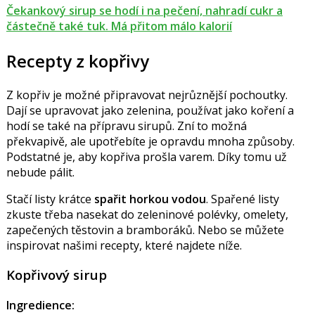
Čekankový sirup se hodí i na pečení, nahradí cukr a
částečně také tuk. Má přitom málo kalorií
Recepty z kopřivy
Z kopřiv je možné připravovat nejrůznější pochoutky.
Dají se upravovat jako zelenina, používat jako koření a
hodí se také na přípravu sirupů. Zní to možná
překvapivě, ale upotřebíte je opravdu mnoha způsoby.
Podstatné je, aby kopřiva prošla varem. Díky tomu už
nebude pálit.
Stačí listy krátce
spařit horkou vodou
. Spařené listy
zkuste třeba nasekat do zeleninové polévky, omelety,
zapečených těstovin a bramboráků. Nebo se můžete
inspirovat našimi recepty, které najdete níže.
Kopřivový sirup
Ingredience: