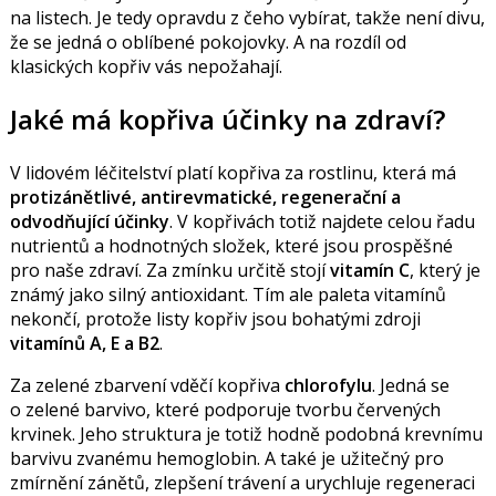
na listech. Je tedy opravdu z čeho vybírat, takže není divu,
že se jedná o oblíbené pokojovky. A na rozdíl od
klasických kopřiv vás nepožahají.
Jaké má kopřiva účinky na zdraví?
V lidovém léčitelství platí kopřiva za rostlinu, která má
protizánětlivé, antirevmatické, regenerační a
odvodňující účinky
. V kopřivách totiž najdete celou řadu
nutrientů a hodnotných složek, které jsou prospěšné
pro naše zdraví. Za zmínku určitě stojí
vitamín C
, který je
známý jako silný antioxidant. Tím ale paleta vitamínů
nekončí, protože listy kopřiv jsou bohatými zdroji
vitamínů A, E a B2
.
Za zelené zbarvení vděčí kopřiva
chlorofylu
. Jedná se
o zelené barvivo, které podporuje tvorbu červených
krvinek. Jeho struktura je totiž hodně podobná krevnímu
barvivu zvanému hemoglobin. A také je užitečný pro
zmírnění zánětů, zlepšení trávení a urychluje regeneraci