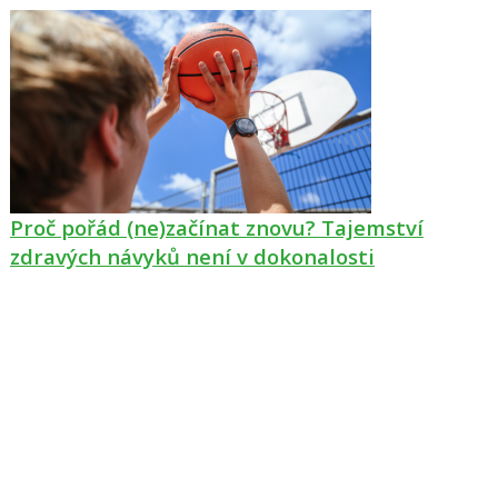
Proč pořád (ne)začínat znovu? Tajemství
zdravých návyků není v dokonalosti