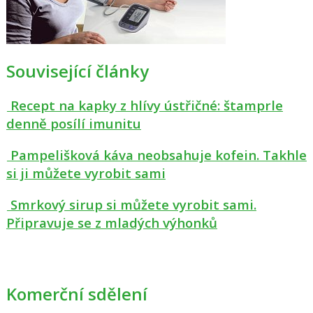
Související články
Recept na kapky z hlívy ústřičné: štamprle
denně posílí imunitu
Pampelišková káva neobsahuje kofein. Takhle
si ji můžete vyrobit sami
Smrkový sirup si můžete vyrobit sami.
Připravuje se z mladých výhonků
Komerční sdělení