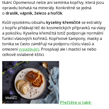
tkání.
Opomenout nelze ani semínka kopřivy, která jsou
opravdu bohatá na minerály. Konkrétně se jedná
o
draslík, vápník, železo a hořčík
.
Kvůli vysokému obsahu
kyseliny křemičité
se extrakty
z kopřiv přidávají též do kosmetických přípravků na vlasy
a pokožku. Kyselina křemičitá totiž podporuje normální
funkci vlasových kořínků. Kopřivové šampony, masky a
tonika se často zaměřují na podporu růstu vlasů a
omezení
vypadávání
. Prospívají ale i mastící se nebo
celkově oslabené kštici.
Přečtěte si také: