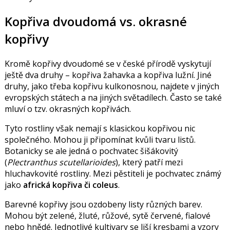
Kopřiva dvoudomá vs. okrasné
kopřivy
Kromě kopřivy dvoudomé se v české přírodě vyskytují
ještě dva druhy – kopřiva žahavka a kopřiva lužní. Jiné
druhy, jako třeba kopřivu kulkonosnou, najdete v jiných
evropských státech a na jiných světadílech. Často se také
mluví o tzv. okrasných kopřivách.
Tyto rostliny však nemají s klasickou kopřivou nic
společného. Mohou ji připomínat kvůli tvaru listů.
Botanicky se ale jedná o pochvatec šišákovitý
(
Plectranthus scutellarioides
), který patří mezi
hluchavkovité rostliny. Mezi pěstiteli je pochvatec známý
jako
africká kopřiva či coleus
.
Barevné kopřivy jsou ozdobeny listy různých barev.
Mohou být zelené, žluté, růžové, sytě červené, fialové
nebo hnědé. Jednotlivé kultivary se liší kresbami a vzory