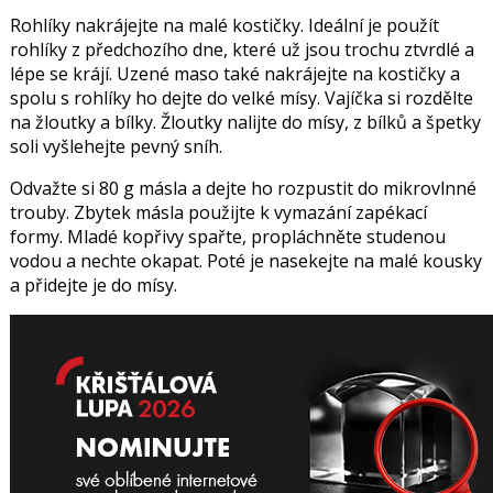
Rohlíky nakrájejte na malé kostičky. Ideální je použít
rohlíky z předchozího dne, které už jsou trochu ztvrdlé a
lépe se krájí. Uzené maso také nakrájejte na kostičky a
spolu s rohlíky ho dejte do velké mísy. Vajíčka si rozdělte
na žloutky a bílky. Žloutky nalijte do mísy, z bílků a špetky
soli vyšlehejte pevný sníh.
Odvažte si 80 g másla a dejte ho rozpustit do mikrovlnné
trouby. Zbytek másla použijte k vymazání zapékací
formy. Mladé kopřivy spařte, propláchněte studenou
vodou a nechte okapat. Poté je nasekejte na malé kousky
a přidejte je do mísy.