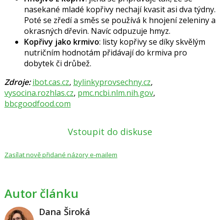
nasekané mladé kopřivy nechají kvasit asi dva týdny.
Poté se zředí a směs se používá k hnojení zeleniny a
okrasných dřevin. Navíc odpuzuje hmyz.
Kopřivy jako krmivo
: listy kopřivy se díky skvělým
nutričním hodnotám přidávají do krmiva pro
dobytek či drůbež.
Zdroje:
ibot.cas.cz
,
bylinkyprovsechny.cz
,
vysocina.rozhlas.cz
,
pmc.ncbi.nlm.nih.gov
,
bbcgoodfood.com
Vstoupit do diskuse
Zasílat nově přidané názory e-mailem
Autor článku
Dana Široká