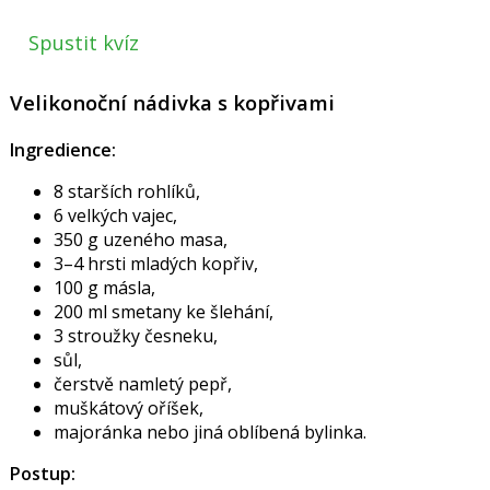
Spustit kvíz
Velikonoční nádivka s kopřivami
Ingredience:
8 starších rohlíků,
6 velkých vajec,
350 g uzeného masa,
3–4 hrsti mladých kopřiv,
100 g másla,
200 ml smetany ke šlehání,
3 stroužky česneku,
sůl,
čerstvě namletý pepř,
muškátový oříšek,
majoránka nebo jiná oblíbená bylinka.
Postup: