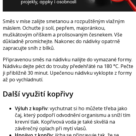
Směs v míse zalijte smetanou a rozpuštěným vlažným
máslem. Ochuťte ji solí, pepřem, majoránkou,
muškátovým oříškem a prolisovaným česnekem. Vše
důkladně promíchejte. Nakonec do nádivky opatrně
zapracujte sníh z bílků.
Připravenou směs na nádivku nalijte do vymazané formy.
Nádivku dejte péct do trouby předehřáté na 180 °C. Pečte
ji přibližně 30 minut. Upečenou nádivku vyklopte z formy
až po vychladnutí.
Další využití kopřivy
Výluh z kopřiv
: vychutnat si ho můžete třeba jako
čaj, který podpoří odvodnění organismu a sníží tím
krevní tlak. Kopřivová voda je také skvělá na
závěrečný oplach při mytí vlasů.
Hnojivo z kopřiv
: jícha se připravuje tak, že se