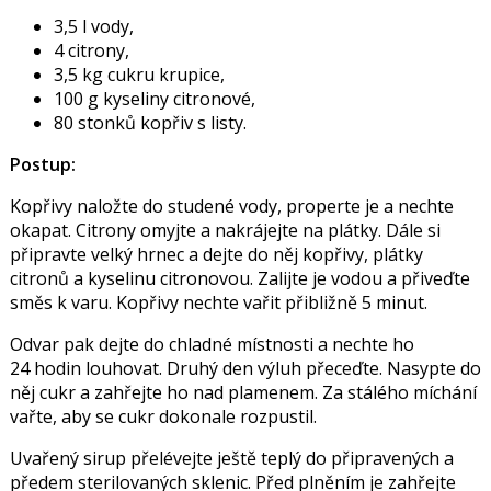
3,5 l vody,
4 citrony,
3,5 kg cukru krupice,
100 g kyseliny citronové,
80 stonků kopřiv s listy.
Postup:
Kopřivy naložte do studené vody, properte je a nechte
okapat. Citrony omyjte a nakrájejte na plátky. Dále si
připravte velký hrnec a dejte do něj kopřivy, plátky
citronů a kyselinu citronovou. Zalijte je vodou a přiveďte
směs k varu. Kopřivy nechte vařit přibližně 5 minut.
Odvar pak dejte do chladné místnosti a nechte ho
24 hodin louhovat. Druhý den výluh přeceďte. Nasypte do
něj cukr a zahřejte ho nad plamenem. Za stálého míchání
vařte, aby se cukr dokonale rozpustil.
Uvařený sirup přelévejte ještě teplý do připravených a
předem sterilovaných sklenic. Před plněním je zahřejte