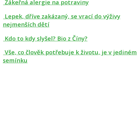
Zákeřná alergie na potraviny
Lepek, dříve zakázaný, se vrací do výživy
nejmenších dětí
Kdo to kdy slyšel? Bio z Číny?
Vše, co člověk potřebuje k životu, je v jediném
semínku