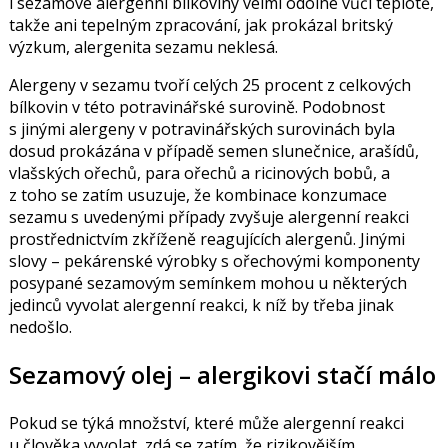
i sezamové alergenní bílkoviny velmi odolné vůči teplotě,
takže ani tepelným zpracování, jak prokázal britský
výzkum, alergenita sezamu neklesá.
Alergeny v sezamu tvoří celých 25 procent z celkových
bílkovin v této potravinářské surovině. Podobnost
s jinými alergeny v potravinářských surovinách byla
dosud prokázána v případě semen slunečnice, arašídů,
vlašských ořechů, para ořechů a ricinových bobů, a
z toho se zatím usuzuje, že kombinace konzumace
sezamu s uvedenými případy zvyšuje alergenní reakci
prostřednictvím zkříženě reagujících alergenů. Jinými
slovy – pekárenské výrobky s ořechovými komponenty
posypané sezamovým semínkem mohou u některých
jedinců vyvolat alergenní reakci, k níž by třeba jinak
nedošlo.
Sezamový olej – alergikovi stačí málo
Pokud se týká množství, které může alergenní reakci
u člověka vyvolat, zdá se zatím, že rizikovějším