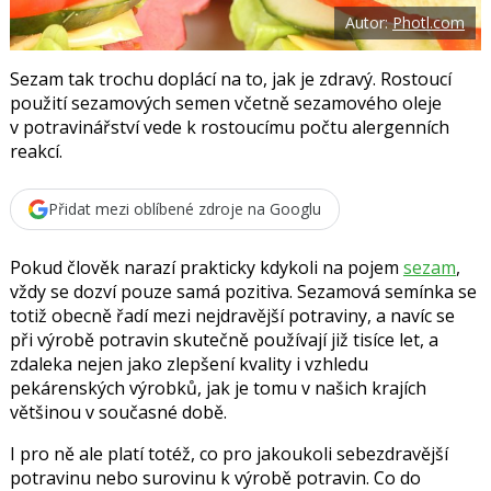
o
Autor:
Photl.com
o
k
u
Sezam tak trochu doplácí na to, jak je zdravý. Rostoucí
použití sezamových semen včetně sezamového oleje
v potravinářství vede k rostoucímu počtu alergenních
reakcí.
Přidat mezi oblíbené zdroje na Googlu
Pokud člověk narazí prakticky kdykoli na pojem
sezam
,
vždy se dozví pouze samá pozitiva. Sezamová semínka se
totiž obecně řadí mezi nejdravější potraviny, a navíc se
při výrobě potravin skutečně používají již tisíce let, a
zdaleka nejen jako zlepšení kvality i vzhledu
pekárenských výrobků, jak je tomu v našich krajích
většinou v současné době.
I pro ně ale platí totéž, co pro jakoukoli sebezdravější
potravinu nebo surovinu k výrobě potravin. Co do