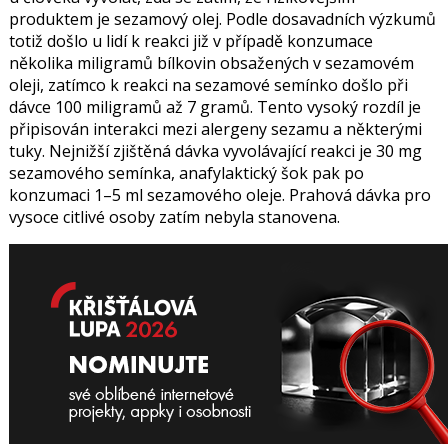
produktem je sezamový olej. Podle dosavadních výzkumů
totiž došlo u lidí k reakci již v případě konzumace
několika miligramů bílkovin obsažených v sezamovém
oleji, zatímco k reakci na sezamové semínko došlo při
dávce 100 miligramů až 7 gramů. Tento vysoký rozdíl je
připisován interakci mezi alergeny sezamu a některými
tuky. Nejnižší zjištěná dávka vyvolávající reakci je 30 mg
sezamového semínka, anafylaktický šok pak po
konzumaci 1–5 ml sezamového oleje. Prahová dávka pro
vysoce citlivé osoby zatím nebyla stanovena.