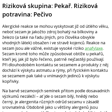
Riziková skupina: Pekař. Riziková
potravina: Pečivo
Alergické reakce se mohou vyskytovat již od útlého věku,
neboť sezam je jakožto zdroj bohatý na bílkoviny a
železo (a také na řadu jiných, pro člověka obvykle
vhodných látek) obsažen i ve stravě kojenců. Reakce na
sezam jsou ale vážné, existuje vysoké riziko
anafylaxe
.
Sezam kromě toho může způsobovat obtíže u pekařů,
kteří jej, jak již bylo řečeno, patrně nejčastěji používají.
Při dlouhodobém kontaktu se sezamem a produkty z něj
dochází k výskytu astmatu a rýmy, při fyzickém kontaktu
se sezamem pak také u vnímavých jedinců k výskytu
kopřivky.
Na barvě sezamových semínek přitom podle dosavadních
výzkumů nezáleží – ať jde o sezam bílý, hnědý nebo
černý, je alergenita různých odrůd sezamu v zásadě
srovnatelná. Obdobně jako u většiny alergenů jsou