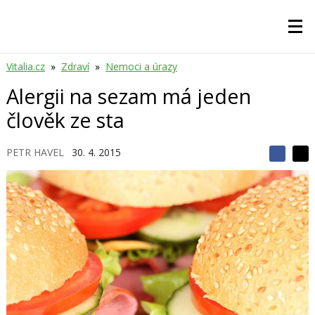
Vitalia.cz
»
Zdraví
»
Nemoci a úrazy
Alergii na sezam má jeden
člověk ze sta
PETR HAVEL
30. 4. 2015
S
S
S
d
d
d
í
í
í
l
l
e
e
l
j
j
t
e
t
e
e
t
n
n
a
a
F
s
a
í
c
t
e
i
b
X