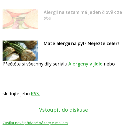
Alergii na sezam má jeden člověk ze
sta
Máte alergii na pyl? Nejezte celer!
Přečtěte si všechny díly seriálu
Alergeny v jídle
nebo
sledujte jeho
RSS
Vstoupit do diskuse
Zasílat nově přidané názory e-mailem