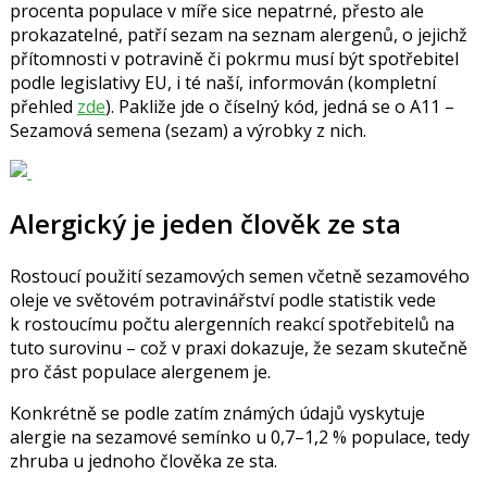
procenta populace v míře sice nepatrné, přesto ale
prokazatelné, patří sezam na seznam alergenů, o jejichž
přítomnosti v potravině či pokrmu musí být spotřebitel
podle legislativy EU, i té naší, informován (kompletní
přehled
zde
). Pakliže jde o číselný kód, jedná se o A11 –
Sezamová semena (sezam) a výrobky z nich.
Alergický je jeden člověk ze sta
Rostoucí použití sezamových semen včetně sezamového
oleje ve světovém potravinářství podle statistik vede
k rostoucímu počtu alergenních reakcí spotřebitelů na
tuto surovinu – což v praxi dokazuje, že sezam skutečně
pro část populace alergenem je.
Konkrétně se podle zatím známých údajů vyskytuje
alergie na sezamové semínko u 0,7–1,2 % populace, tedy
zhruba u jednoho člověka ze sta.