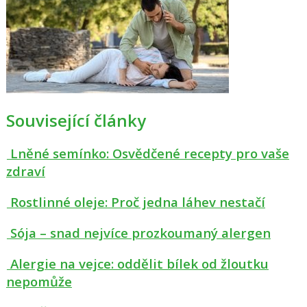
Související články
Lněné semínko: Osvědčené recepty pro vaše
zdraví
Rostlinné oleje: Proč jedna láhev nestačí
Sója – snad nejvíce prozkoumaný alergen
Alergie na vejce: oddělit bílek od žloutku
nepomůže